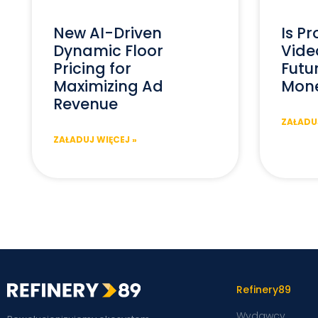
New AI-Driven
Is P
Dynamic Floor
Vide
Pricing for
Futu
Maximizing Ad
Mone
Revenue
ZAŁADUJ
ZAŁADUJ WIĘCEJ »
Refinery89
Wydawcy