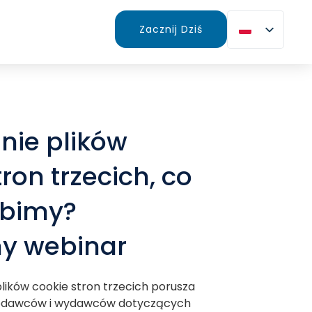
Zacznij Dziś
nie plików
ron trzecich, co
obimy?
ny webinar
ików cookie stron trzecich porusza
odawców i wydawców dotyczących