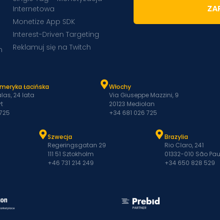
ZAP
Internetowa
Monetize App SDK
Interest-Driven Targeting
Reklamuj się na Twitch
m
Ameryka Łacińska
Włochy
las, 24 lata
Via Giuseppe Mazzini, 9
t
20123 Mediolan
 725
+34 681 026 725
Szwecja
Brazylia
Regeringsgatan 29
Rio Claro, 241
111 51 Sztokholm
01332-010 São Pau
+46 731 214 249
+34 650 828 529