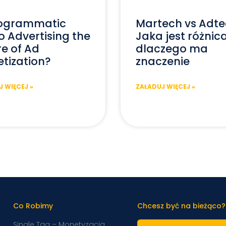
rogrammatic
Martech vs Adte
o Advertising the
Jaka jest różnica
re of Ad
dlaczego ma
tization?
znaczenie
 WIĘCEJ »
ZAŁADUJ WIĘCEJ »
Co Robimy
Chcesz być na bieżąco?
Single Tag – Monetyzacja