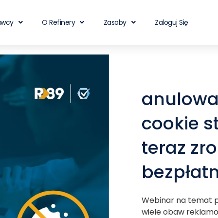
awcy
O Refinery
Zasoby
Zaloguj Się
anulowa
cookie st
teraz zr
bezpłat
Webinar na temat pl
wiele obaw reklam