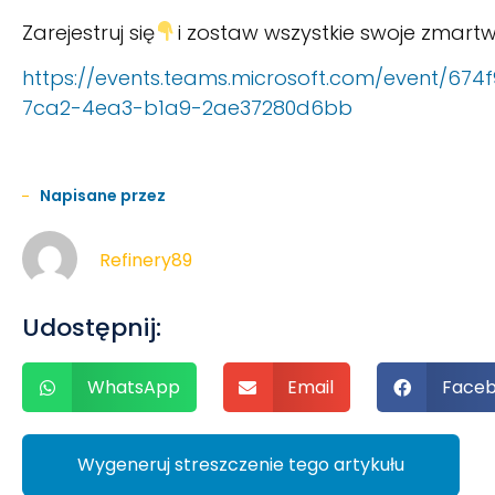
Zarejestruj się
i zostaw wszystkie swoje zmartw
https://events.teams.microsoft.com/event/6
7ca2-4ea3-b1a9-2ae37280d6bb
Napisane przez
Refinery89
Udostępnij:
WhatsApp
Email
Face
Wygeneruj streszczenie tego artykułu