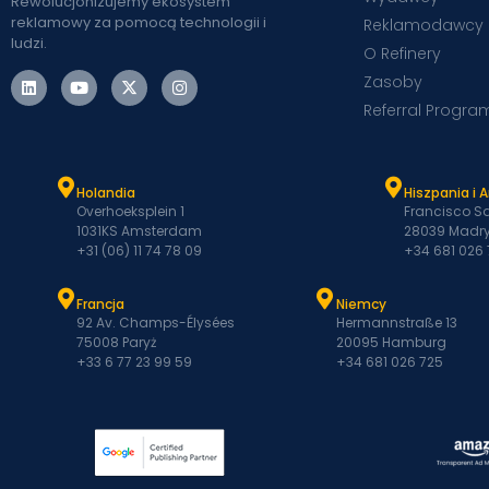
Rewolucjonizujemy ekosystem
reklamowy za pomocą technologii i
Reklamodawcy
ludzi.
O Refinery
Zasoby
Referral Progra
Holandia
Hiszpania i 
Overhoeksplein 1
Francisco Sa
1031KS Amsterdam
28039 Madry
+31 (06) 11 74 78 09
+34 681 026
Francja
Niemcy
92 Av. Champs-Élysées
Hermannstraße 13
75008 Paryż
20095 Hamburg
+33 6 77 23 99 59
+34 681 026 725