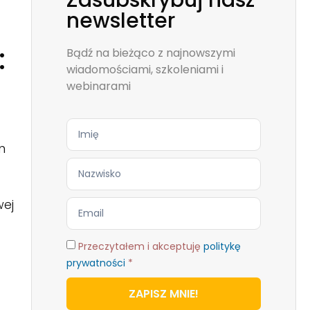
Zasubskrybuj nasz
newsletter
:
Bądź na bieżąco z najnowszymi
wiadomościami, szkoleniami i
webinarami
n
wej
Przeczytałem i akceptuję
politykę
prywatności
*
ZAPISZ MNIE!