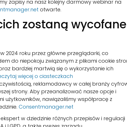
amy zapisy na nasz kolejny darmowy webinar na
ntmanager.net
otwarte.
zecich zostaną wycofane
 w 2024 roku przez główne przeglądarki, co
m do niepokoju związanym z plikami cookie stro
oraz bardziej martwią się o wykorzystanie ich
eczytaj więcej o ciasteczkach
zeczywistością, reklamodawcy w całej branży cyfro
zej strony. Aby przeanalizować nasze opcje i
mi użytkowników, nawiązaliśmy współpracę z
edzinie.
Consentmanager.net
pert w dziedzinie różnych przepisów i regulacji
A i LGPD, a także prezes zarządu