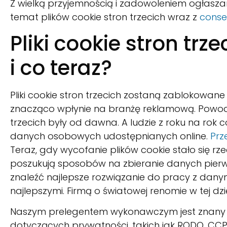
Z wielką przyjemnością i zadowoleniem ogłasz
temat plików cookie stron trzecich wraz z
conse
Pliki cookie stron tr
i co teraz?
Pliki cookie stron trzecich zostaną zablokowane
znacząco wpłynie na branżę reklamową. Powode
trzecich były od dawna. A ludzie z roku na rok c
danych osobowych udostępnianych online.
Prz
Teraz, gdy wycofanie plików cookie stało się r
poszukują sposobów na zbieranie danych pierws
znaleźć najlepsze rozwiązanie do pracy z dany
najlepszymi. Firmą o światowej renomie w tej dzi
Naszym prelegentem wykonawczym jest znany eks
dotyczących prywatności, takich jak RODO, CCP