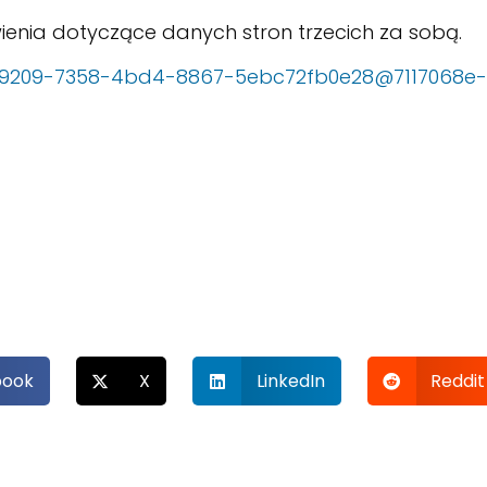
ienia dotyczące danych stron trzecich za sobą.
74f9209-7358-4bd4-8867-5ebc72fb0e28@7117068e-
book
X
LinkedIn
Reddit