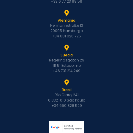
+33 6 77 23 99 59
Alemania
Hermannstraße 13
20095 Hamburgo
+34 681 026 725
Suecia
Regeringsgatan 29
111 51 Estocolmo
+46 731 214 249
Brasil
Río Claro, 241
01332-010 São Paulo
+34 650 828 529