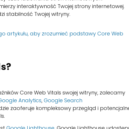
mierzy interaktywność Twojej strony internetowej.
dzi stabilność Twojej witryny.
ego artykułu, aby zrozumieć podstawy Core Web
ls?
ników Core Web Vitals swojej witryny, zalecamy
Google Analytics
,
Google Search
ędzie zaoferuje kompleksowy przegląd i potencjaln
s.
est
Google Lighthouse
. Google Lighthouse udostęp