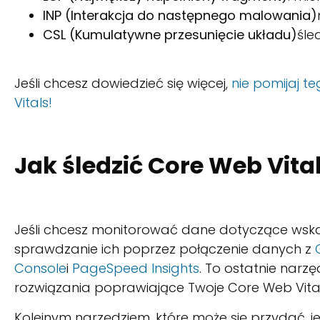
INP (Interakcja do następnego malowania)
CSL (Kumulatywne przesunięcie układu)
śle
Jeśli chcesz dowiedzieć się więcej,
nie pomijaj t
Vitals!
Jak śledzić Core Web Vita
Jeśli chcesz monitorować dane dotyczące wskaź
sprawdzanie ich poprzez połączenie danych z
Console
i
PageSpeed Insights
. To ostatnie narz
rozwiązania poprawiające Twoje Core Web Vital
Kolejnym narzędziem, które może się przydać, j