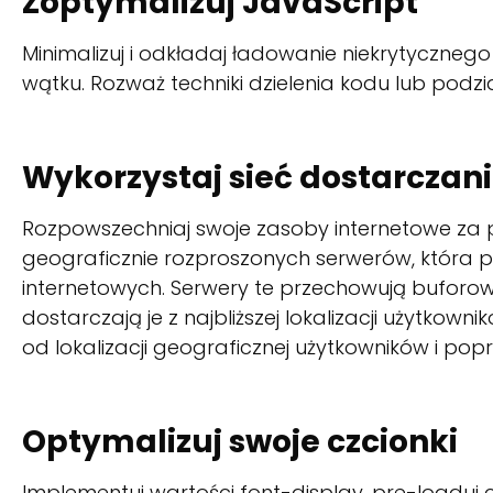
Zoptymalizuj JavaScript
Minimalizuj i odkładaj ładowanie niekrytyczne
wątku. Rozważ techniki dzielenia kodu lub podzi
Wykorzystaj sieć dostarczani
Rozpowszechniaj swoje zasoby internetowe z
geograficznie rozproszonych serwerów, która 
internetowych. Serwery te przechowują buforowa
dostarczają je z najbliższej lokalizacji użytkow
od lokalizacji geograficznej użytkowników i pop
Optymalizuj swoje czcionki
Implementuj wartości font-display, pre-loaduj 