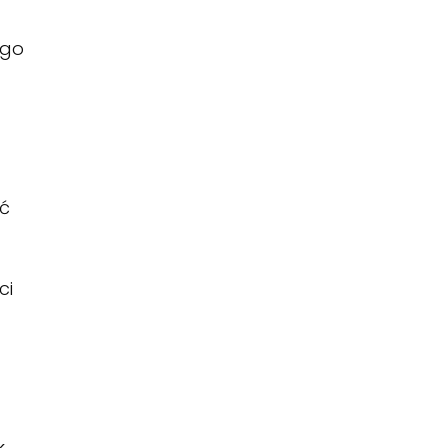
ego
eć
ci
k