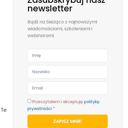
Zasubskrybuj nasz
newsletter
Bądź na bieżąco z najnowszymi
wiadomościami, szkoleniami i
webinarami
ś
Przeczytałem i akceptuję
politykę
prywatności
*
. Te
ZAPISZ MNIE!