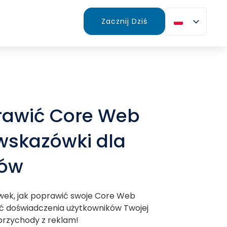
Zacznij Dziś
rawić Core Web
 wskazówki dla
ów
ówek, jak poprawić swoje Core Web
ić doświadczenia użytkowników Twojej
 przychody z reklam!