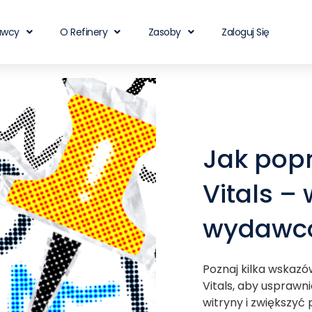
awcy
O Refinery
Zasoby
Zaloguj Się
Jak pop
Vitals –
wydawc
Poznaj kilka wskaz
Vitals, aby usprawn
witryny i zwiększyć