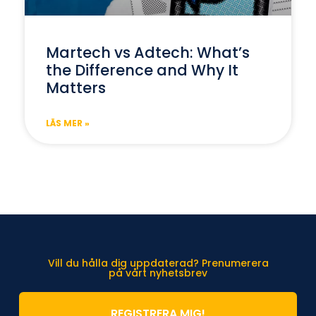
Martech vs Adtech: What’s
the Difference and Why It
Matters
LÄS MER »
Vill du hålla dig uppdaterad? Prenumerera
på vårt nyhetsbrev
REGISTRERA MIG!