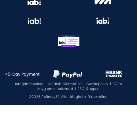
Integritetspolicy
|
Juridisk information
|
Cookiepolicy
|
TCF:s
intyg om efterlevnad
|
ESG-Rapport
©2026 Refinery89. Alla rättigheter förbehållna.