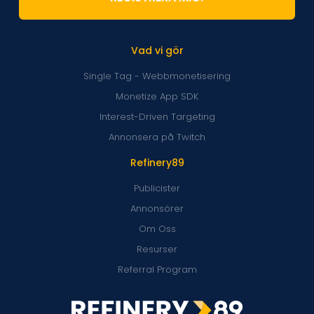
Vad vi gör
Single Tag - Webbmonetisering
Monetize App SDK
Interest-Driven Targeting
Annonsera på Twitch
Refinery89
Publicister
Annonsörer
Om Oss
Resurser
Referral Program