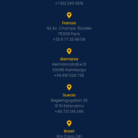
+1 332 240 3319
Francia
92 Av. Champs-Élysées
75008 París
+33 6 77 23 99 59
Alemania
Hermannstraße 13
20095 Hamburgo
+34 681 026 725
Suecia
Regeringsgatan 29
111 51 Estocolmo
+46 731 214 249
Brasil
Río Claro, 241