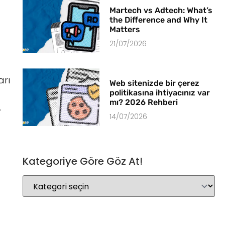
Martech vs Adtech: What’s
the Difference and Why It
Matters
21/07/2026
arı
Web sitenizde bir çerez
politikasına ihtiyacınız var
mı? 2026 Rehberi
.
14/07/2026
Kategoriye Göre Göz At!