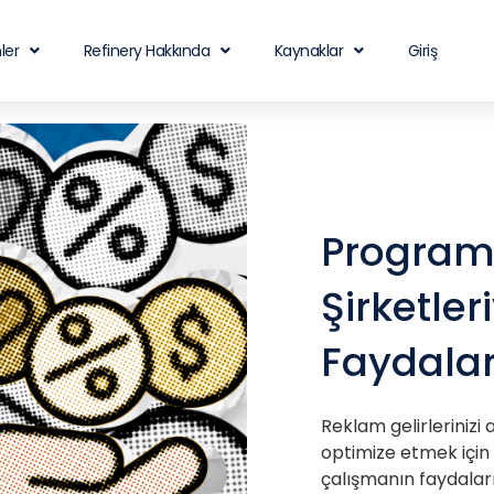
ler
Refinery Hakkında
Kaynaklar
Giriş
Program
Şirketle
Faydalar
Reklam gelirleriniz
optimize etmek için
çalışmanın faydaları