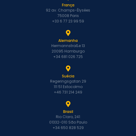
França
92 av. Champs-Élysées
75008 Paris
+33 6 77 23 99 59
Alemanha
Hermannstraße 13
20095 Hamburgo
+34 681 026 725
Suécia
Regeringsgatan 29
111 51 Estocolmo
+46 731 214 249
Brasil
Rio Claro, 241
01332-010 São Paulo
+34 650 828 529