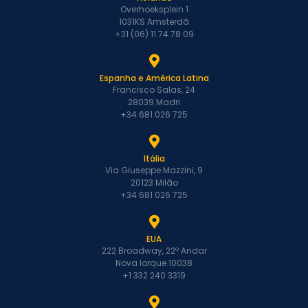
Overhoeksplein 1
1031KS Amsterdã
+31 (06) 11 74 78 09
Espanha e América Latina
Francisco Salas, 24
28039 Madri
+34 681 026 725
Itália
Via Giuseppe Mazzini, 9
20123 Milão
+34 681 026 725
EUA
222 Broadway, 22º Andar
Nova Iorque 10038
+1 332 240 3319