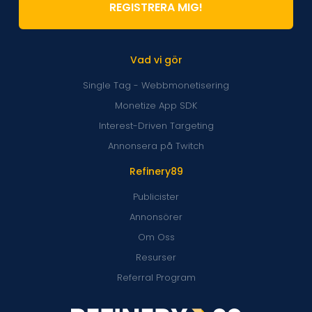
REGISTRERA MIG!
Vad vi gör
Single Tag - Webbmonetisering
Monetize App SDK
Interest-Driven Targeting
Annonsera på Twitch
Refinery89
Publicister
Annonsörer
Om Oss
Resurser
Referral Program