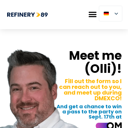
Meet me
(Olli)!
Fill out the form so I
can reach out to you,
and meet up during
DMEXCO!
And get a chance to win
a pass to the party on
Sept. 17th at