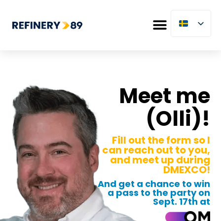
Meet me
(Olli)!
Fill out the form so I
can reach out to you,
and meet up during
DMEXCO!
And get a chance to win
a pass to the party on
Sept. 17th at