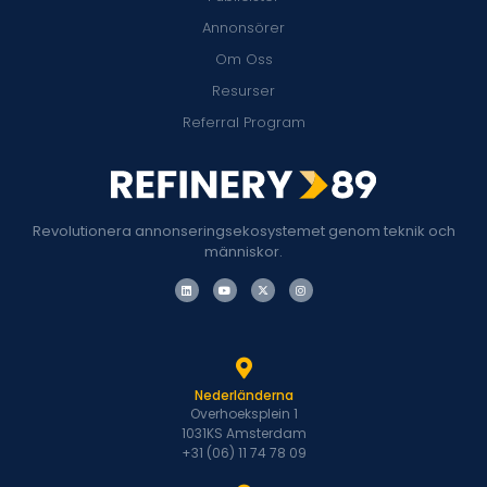
Annonsörer
Om Oss
Resurser
Referral Program
Revolutionera annonseringsekosystemet genom teknik och
människor.
Nederländerna
Overhoeksplein 1
1031KS Amsterdam
+31 (06) 11 74 78 09