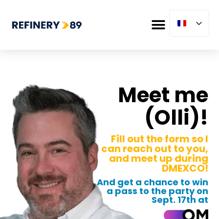
Meet me
(Olli)!
Fill out the form so I
can reach out to you,
and meet up during
DMEXCO!
And get a chance to win
a pass to the party on
Sept. 17th at