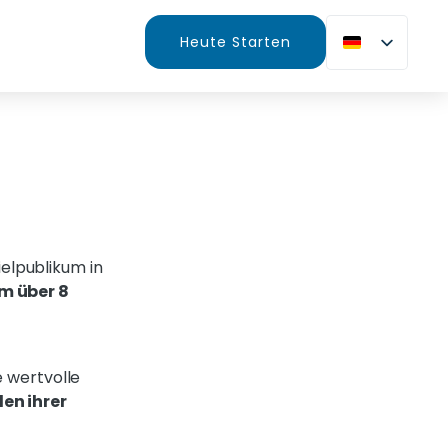
Heute Starten
elpublikum in
om über 8
e wertvolle
en ihrer