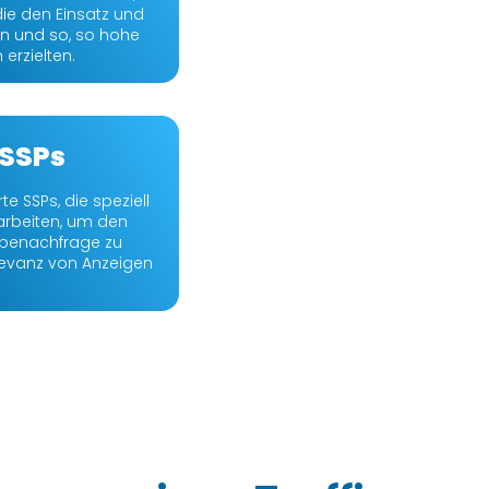
ie den Einsatz und
n und so, so hohe
erzielten.
 SSPs
rte SSPs, die speziell
 arbeiten, um den
benachfrage zu
levanz von Anzeigen