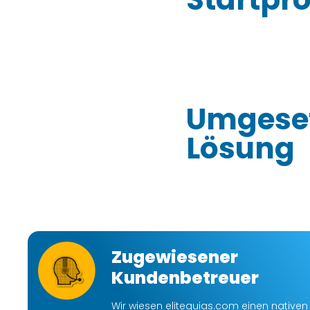
Umgeset
Lösung
Zugewiesener
Kundenbetreuer
Wir wiesen eliteguias.com einen nativen