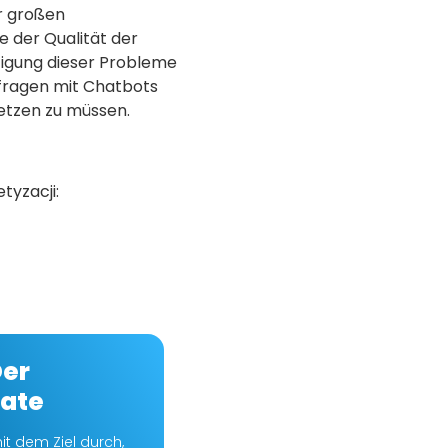
er großen
 der Qualität der
igung dieser Probleme
fragen mit Chatbots
etzen zu müssen.
yzacji:
Der
ate
it dem Ziel durch,