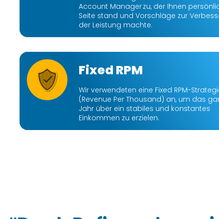
Account Manager zu, der Ihnen persönli
Seite stand und Vorschläge zur Verbes
der Leistung machte.
Fixed RPM
Wir verwendeten eine Fixed RPM-Strateg
(Revenue Per Thousand) an, um das ga
Jahr über ein stabiles und konstantes
Einkommen zu erzielen.