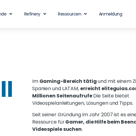
nde
Refinery
Ressourcen
Anmeldung
ll
Im
Gaming-Bereich tätig
und mit einem Zi
Spanien und LATAM,
erreicht eliteguias.c
Millionen Seitenaufrufe
Die Seite bietet
Videospielanleitungen, Lösungen und Tipps.
Seit seiner Gründung im Jahr 2007 ist es ein
Ressource für
Gamer, die Hilfe beim Beend
Videospiele suchen
.