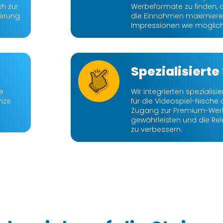
ch zur
Werbeformate zu finden, d
serung
die Einnahmen maximiere
Impressionen wie möglich 
Spezialisierte
ie
Wir integrierten spezialisie
nze
für die Videospiel-Nische
Zugang zur Premium-Wer
gewährleisten und die Re
zu verbessern.