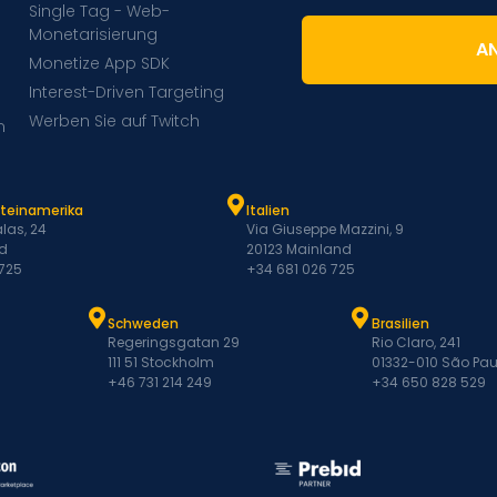
Single Tag - Web-
Monetarisierung
A
Monetize App SDK
Interest-Driven Targeting
Werben Sie auf Twitch
m
ateinamerika
Italien
las, 24
Via Giuseppe Mazzini, 9
d
20123 Mainland
 725
+34 681 026 725
Schweden
Brasilien
Regeringsgatan 29
Rio Claro, 241
111 51 Stockholm
01332-010 São Pau
+46 731 214 249
+34 650 828 529