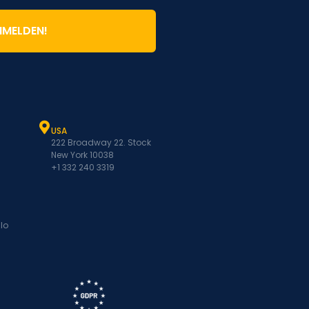
NMELDEN!
USA
222 Broadway 22. Stock
New York 10038
+1 332 240 3319
lo