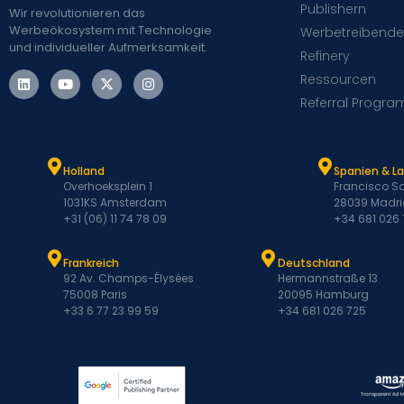
Publishern
Wir revolutionieren das
Werbeökosystem mit Technologie
Werbetreibende
und individueller Aufmerksamkeit.
Refinery
Ressourcen
Referral Progra
Holland
Spanien & L
Overhoeksplein 1
Francisco Sa
1031KS Amsterdam
28039 Madri
+31 (06) 11 74 78 09
+34 681 026
Frankreich
Deutschland
92 Av. Champs-Élysées
Hermannstraße 13
75008 Paris
20095 Hamburg
+33 6 77 23 99 59
+34 681 026 725