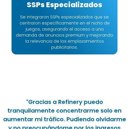
SSPs Especializados
Se integraron SSPs especializados que se
centraron específicamente en el nicho de
juegos, asegurando el acceso a una
demanda de anuncios premium y mejorando
la relevancia de los emplazamientos
publicitarios.
"Gracias a Refinery puedo
tranquilamente concentrarme solo en
aumentar mi tráfico. Pudiendo olvidarme
y no preocupándome por los ingresos