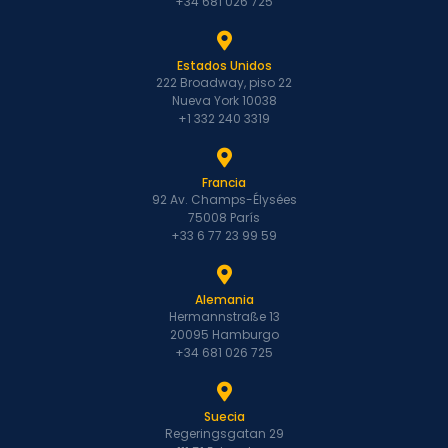
+34 681 026 725
Estados Unidos
222 Broadway, piso 22
Nueva York 10038
+1 332 240 3319
Francia
92 Av. Champs-Élysées
75008 París
+33 6 77 23 99 59
Alemania
Hermannstraße 13
20095 Hamburgo
+34 681 026 725
Suecia
Regeringsgatan 29