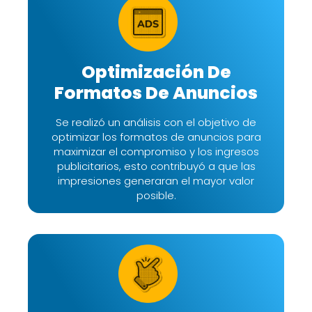
Optimización De
Formatos De Anuncios
Se realizó un análisis con el objetivo de
optimizar los formatos de anuncios para
maximizar el compromiso y los ingresos
publicitarios, esto contribuyó a que las
impresiones generaran el mayor valor
posible.