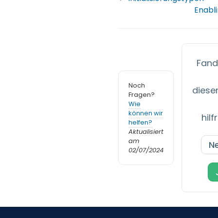
Enabli
Fand
Noch
diesen
Fragen?
Wie
können wir
hilf
helfen?
Aktualisiert
am
Ne
02/07/2024