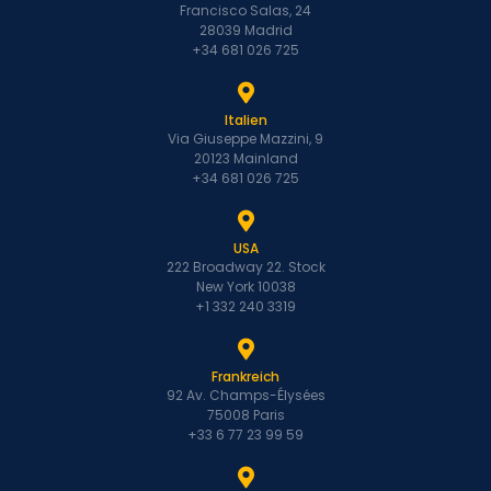
Francisco Salas, 24
28039 Madrid
+34 681 026 725
Italien
Via Giuseppe Mazzini, 9
20123 Mainland
+34 681 026 725
USA
222 Broadway 22. Stock
New York 10038
+1 332 240 3319
Frankreich
92 Av. Champs-Élysées
75008 Paris
+33 6 77 23 99 59