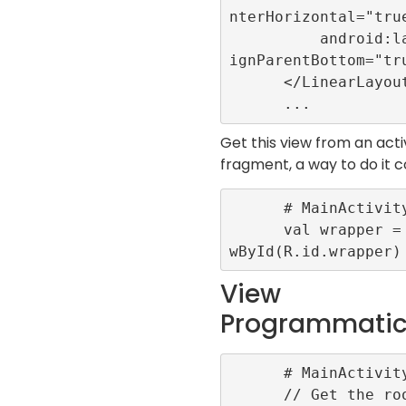
nterHorizontal="true
          android:layout_al
ignParentBottom="tru
      </LinearLayout>

Get this view from an acti
fragment, a way to do it c
      # MainActivity.kt

      val wrapper = findVie
View
Programmatic
      # MainActivity.kt

      // Get the root layou