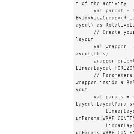
t of the activity

      val parent = findView
ById<ViewGroup>(R.i
ayout) as RelativeLa
      // Create your custom 
layout

      val wrapper = LinearL
ayout(this)

      wrapper.orientation = 
LinearLayout.HORIZON
      // Parameters for the 
wrapper inside a Re
yout

      val params = Relative
Layout.LayoutParams(
          LinearLayout.Layo
utParams.WRAP_CONTEN
          LinearLayout.Layo
utParams.WRAP_CONTEN