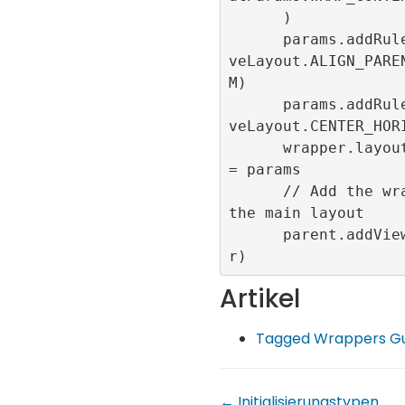
      )

      params.addRule(Relati
veLayout.ALIGN_PARE
M)

      params.addRule(Relati
veLayout.CENTER_HORI
      wrapper.layoutParams 
= params

      // Add the wrapper to 
the main layout

      parent.addView(wrappe
Artikel
Tagged Wrappers Gu
← Initialisierungstypen