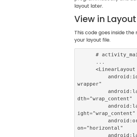
layout later.
View in Layout 
This code goes inside the 
your layout file.
      # activity_main.xml

      ...

      <LinearLayout

          android:id="@+id/
wrapper"

          android:layout_wi
dth="wrap_content"

          android:layout_he
ight="wrap_content"

          android:orientati
on="horizontal"

          android:layout_ce