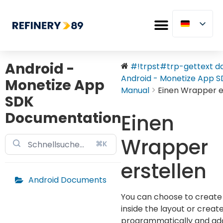
Android -
#!trpst#trp-gettext dat
Android - Monetize App SD
Monetize App
Manual
Einen Wrapper e
SDK
Documentation
Einen
Wrapper
⌘K
erstellen
Android Documents
You can choose to create
inside the layout or creat
programmatically and add 