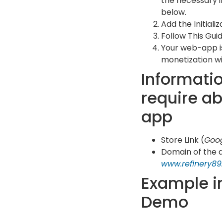
the necessary i
below.
Add the Initiali
Follow This Gui
Your web-app i
monetization wi
Informati
require a
app
Store Link (
Goo
Domain of the ap
www.refinery8
Example i
Demo