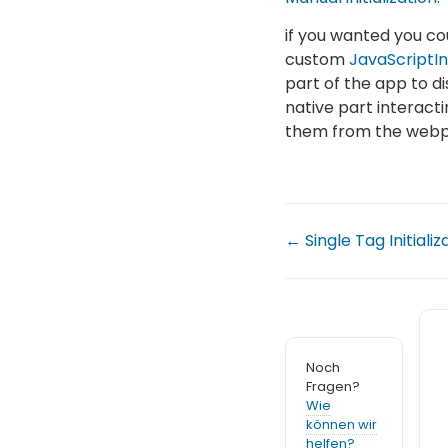
if you wanted you c
custom
JavaScriptI
part of the app to di
native part interacti
them from the webp
← Single Tag Initializ
Noch
Fragen?
Wie
können wir
helfen?