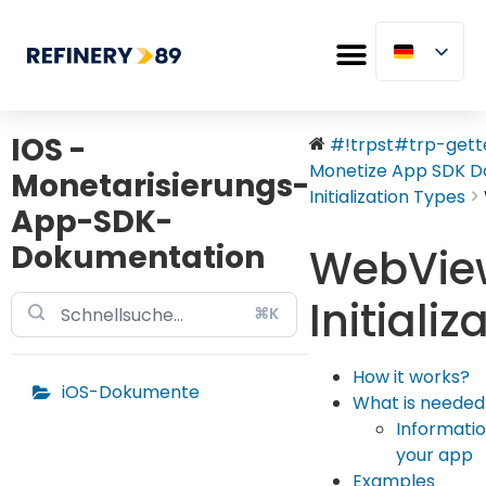
IOS -
#!trpst#trp-gette
Monetize App SDK Do.
Monetarisierungs-
Initialization Types
App-SDK-
Dokumentation
WebVie
Initializ
⌘K
How it works?
iOS-Dokumente
What is needed
Informatio
your app
Examples