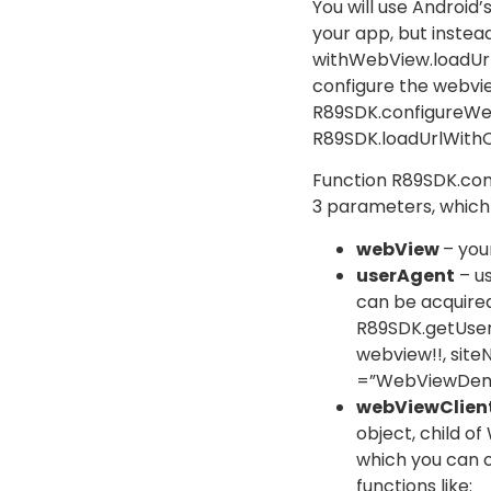
You will use Android
your app, but instead
with
WebView.loadUr
configure the webvi
R89SDK.configureW
R89SDK.loadUrlWith
Function
R89SDK.co
3 parameters, which
webView
– yo
userAgent
– us
can be acquired
R89SDK.getUse
webview!!, sit
=”WebViewDe
webViewClien
object, child of
which you can o
functions like: