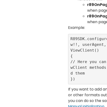
r89OnPag
when page 
r89OnPag
when page
Example:
R89SDK.configur
w!!, userAgent,
ViewClient()

{

// Here you can
wClient methods
d them

})
If you want to add 
or other formats ou
you can do so the sa
Manual initialization
.