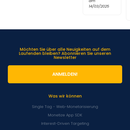
am
14/03/2025
Möchten Sie über alle Neuigkeiten auf dem
Laufenden bleiben? Abonnieren Sie unseren
Newsletter
ANMELDEN!
Was wir können
Single Tag - Web-Monetarisierung
Monetize App SDK
Interest-Driven Targeting