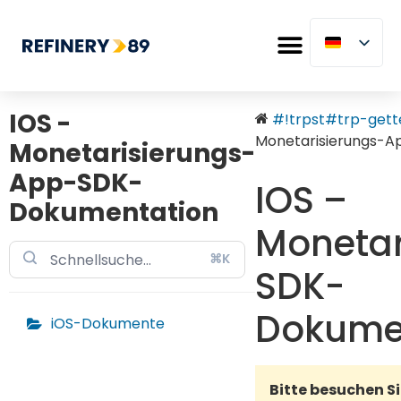
IOS -
#!trpst#trp-gette
Monetarisierungs-
Monetarisierungs-
App-SDK-
IOS –
Dokumentation
Monetar
⌘K
SDK-
Dokume
iOS-Dokumente
Bitte besuchen Si