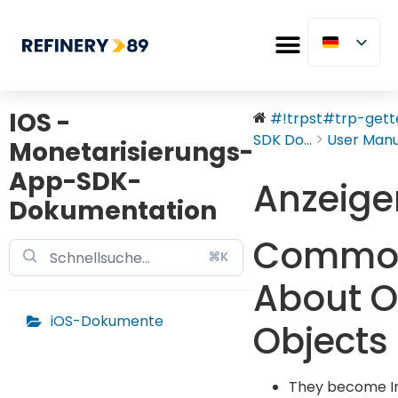
IOS -
#!trpst#trp-gette
SDK Do...
User Manu
Monetarisierungs-
App-SDK-
Anzeige
Dokumentation
Common
⌘K
About O
iOS-Dokumente
Objects
They become In