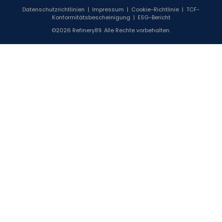
Datenschutzrichtlinien
|
Impressum
|
Cookie-Richtlinie
|
TCF-
Konformitätsbescheinigung
|
ESG-Bericht
©2026 Refinery89. Alle Rechte vorbehalten.