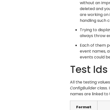
without an Imp
deleted and yo
are working on 
handling such c
Trying to displ
always throw er
Each of them po
event names, al
events could be
Test Ids
All the testing value
ConfigBuilder
class. 
names are linked to t
Format