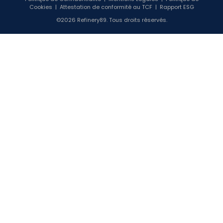
Cookies
|
Attestation de conformité au TCF
|
Rapport ESG
©2026 Refinery89. Tous droits réservés.