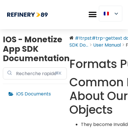
IOS - Monetize
#!trpst#trp-gettext dat
SDK Do...
User Manual
F
App SDK
Documentation
Formats Pu
⌘K
Common 
About Our
iOS Documents
Objects
They become Invalid