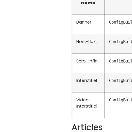
name
Banner
ConfigBui
Hors-flux
ConfigBui
Scroll infini
ConfigBui
Interstitiel
ConfigBui
Video
ConfigBui
Interstitial
Articles