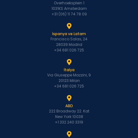
Overhoeksplein 1
1031KS Amsterdam
+31 (06) 11 74 78 09
İspanya ve Latam
Francisco Salas, 24
28039 Madrid
+34 681 026 725
İtalya
Via Giuseppe Mazzini, 9
20123 Milan
+34 681 026 725
ABD
222 Broadway 22. Kat
New York 10038
+1 332 240 3319