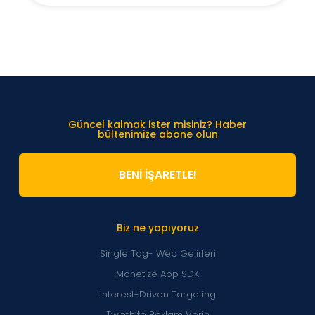
Güncel kalmak ister misiniz? Haber
bültenimize abone olun
BENİ İŞARETLE!
Biz ne yapıyoruz
Single Tag- Web Gelirleri
Monetize App SDK
Interest-Driven Targeting
Twitch’te Reklam Verin