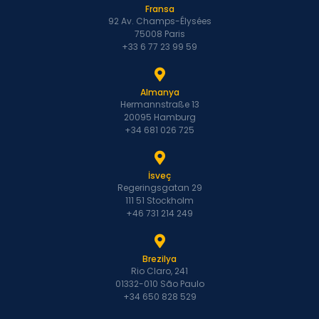
Fransa
92 Av. Champs-Élysées
75008 Paris
+33 6 77 23 99 59
Almanya
Hermannstraße 13
20095 Hamburg
+34 681 026 725
İsveç
Regeringsgatan 29
111 51 Stockholm
+46 731 214 249
Brezilya
Rio Claro, 241
01332-010 São Paulo
+34 650 828 529