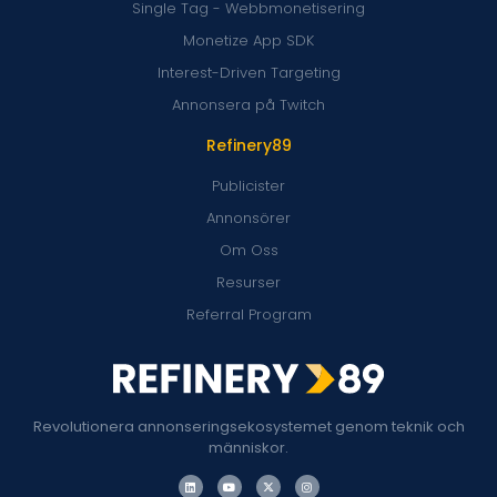
Single Tag - Webbmonetisering
Monetize App SDK
Interest-Driven Targeting
Annonsera på Twitch
Refinery89
Publicister
Annonsörer
Om Oss
Resurser
Referral Program
Revolutionera annonseringsekosystemet genom teknik och
människor.