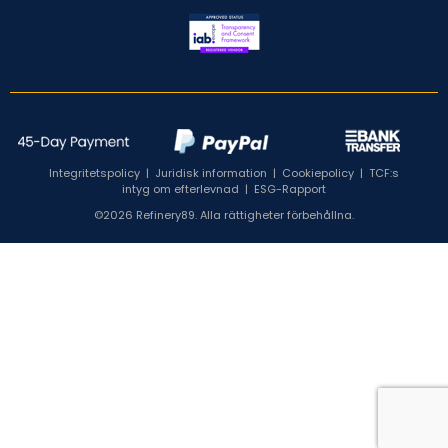
Integritetspolicy
|
Juridisk information
|
Cookiepolicy
|
TCF:s
intyg om efterlevnad
|
ESG-Rapport
©2026 Refinery89. Alla rättigheter förbehållna.