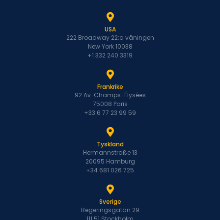
USA
222 Broadway 22:a våningen
New York 10038
+1 332 240 3319
Frankrike
92 Av. Champs-Élysées
75008 Paris
+33 6 77 23 99 59
Tyskland
Hermannstraße 13
20095 Hamburg
+34 681 026 725
Sverige
Regeringsgatan 29
111 51 Stockholm