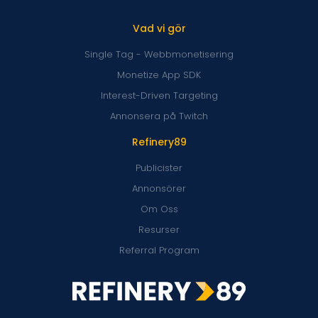
Vad vi gör
Single Tag - Webbmonetisering
Monetize App SDK
Interest-Driven Targeting
Annonsera på Twitch
Refinery89
Publicister
Annonsörer
Om Oss
Resurser
Referral Program