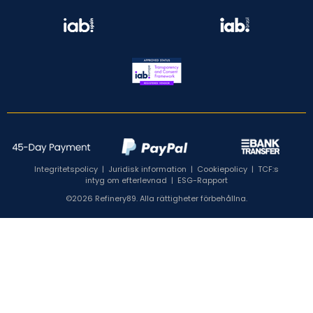
Integritetspolicy
|
Juridisk information
|
Cookiepolicy
|
TCF:s
intyg om efterlevnad
|
ESG-Rapport
©2026 Refinery89. Alla rättigheter förbehållna.