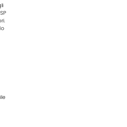
li
DSP
ri.
do
ile