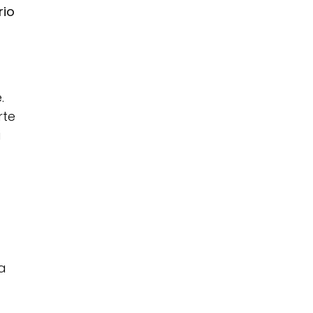
rio
.
rte
i
a