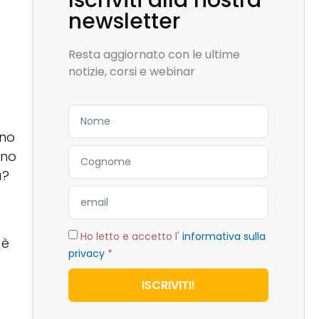
Iscriviti alla nostra
newsletter
Resta aggiornato con le ultime
notizie, corsi e webinar
nno
ano
a?
Ho letto e accetto l'
informativa sulla
 è
privacy
*
a
ISCRIVITI!