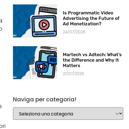
Is Programmatic Video
Advertising the Future of
i
Ad Monetization?
o
24/07/2026
Martech vs Adtech: What’s
the Difference and Why It
Matters
21/07/2026
Naviga per categoria!
è
ori