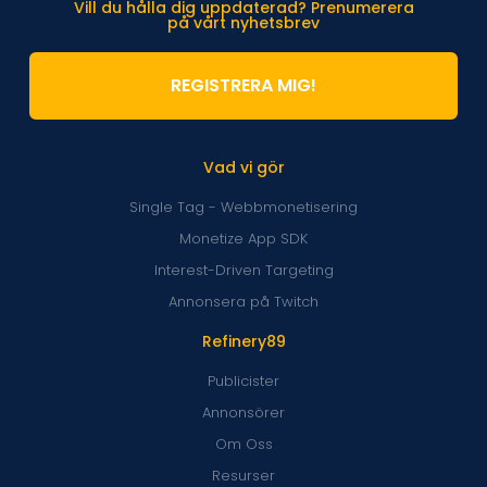
Vill du hålla dig uppdaterad? Prenumerera
på vårt nyhetsbrev
REGISTRERA MIG!
Vad vi gör
Single Tag - Webbmonetisering
Monetize App SDK
Interest-Driven Targeting
Annonsera på Twitch
Refinery89
Publicister
Annonsörer
Om Oss
Resurser