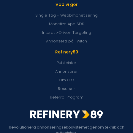
Vad vi gör
Single Tag - Webbmonetisering
Monetize App SDK
Interest-Driven Targeting
Annonsera på Twitch
Refinery89
Publicister
Annonsörer
Om Oss
Resurser
Referral Program
Revolutionera annonseringsekosystemet genom teknik och
människor.