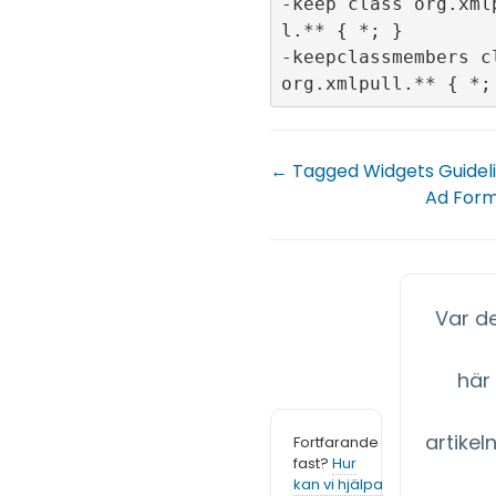
-keep class org.xml
l.** { *; }

-keepclassmembers cl
← Tagged Widgets Guidel
Ad For
Var d
här
artikeln 
Fortfarande
fast?
Hur
kan vi hjälpa