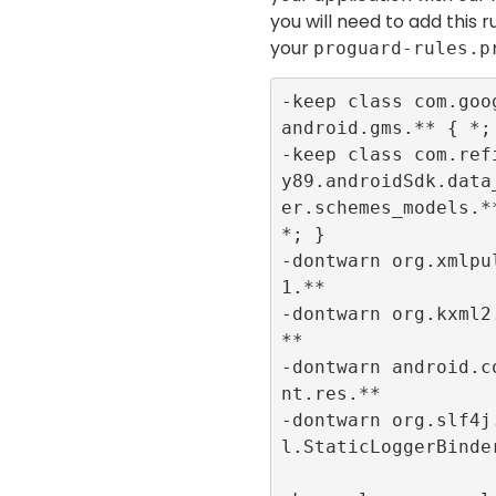
you will need to add this r
your
proguard-rules.p
-keep class com.goo
android.gms.** { *; 
-keep class com.ref
y89.androidSdk.data
er.schemes_models.**
*; }

-dontwarn org.xmlpu
1.**

-dontwarn org.kxml2
**

-dontwarn android.c
nt.res.**

-dontwarn org.slf4j
l.StaticLoggerBinder