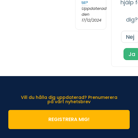
hjälp 
till?
Uppdaterad
den
dig?
17/12/2024
Nej
Ja
Vill du hålla dig uppdaterad? Prenumerera
på vårt nyhetsbrev
REGISTRERA MIG!