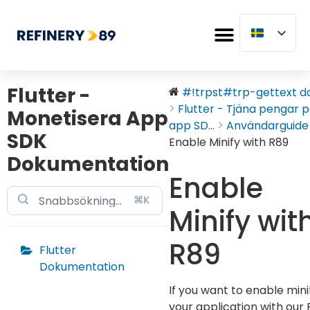
Flutter -
#!trpst#trp-gettext dat
Flutter - Tjäna pengar p
Monetisera App
app SD...
Användarguide
SDK
Enable Minify with R89
Dokumentation
Enable
⌘K
Minify wit
R89
Flutter
Dokumentation
If you want to enable minif
your application with our P