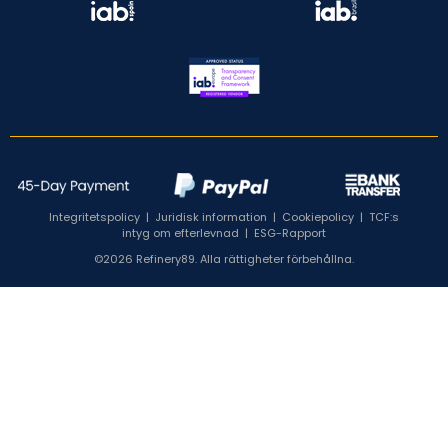
Integritetspolicy
|
Juridisk information
|
Cookiepolicy
|
TCF:s
intyg om efterlevnad
|
ESG-Rapport
©2026 Refinery89. Alla rättigheter förbehållna.