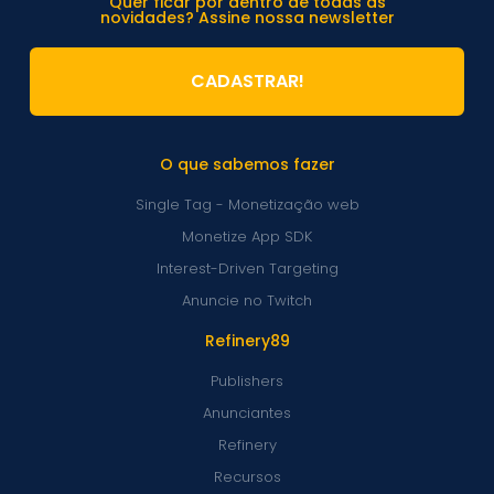
Quer ficar por dentro de todas as
novidades? Assine nossa newsletter
CADASTRAR!
O que sabemos fazer
Single Tag - Monetização web
Monetize App SDK
Interest-Driven Targeting
Anuncie no Twitch
Refinery89
Publishers
Anunciantes
Refinery
Recursos