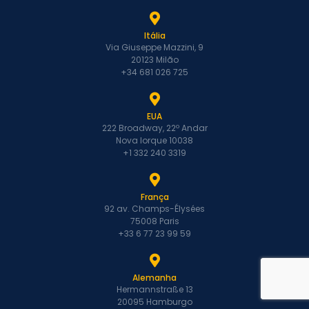
Itália
Via Giuseppe Mazzini, 9
20123 Milão
+34 681 026 725
EUA
222 Broadway, 22º Andar
Nova Iorque 10038
+1 332 240 3319
França
92 av. Champs-Élysées
75008 Paris
+33 6 77 23 99 59
Alemanha
Hermannstraße 13
20095 Hamburgo