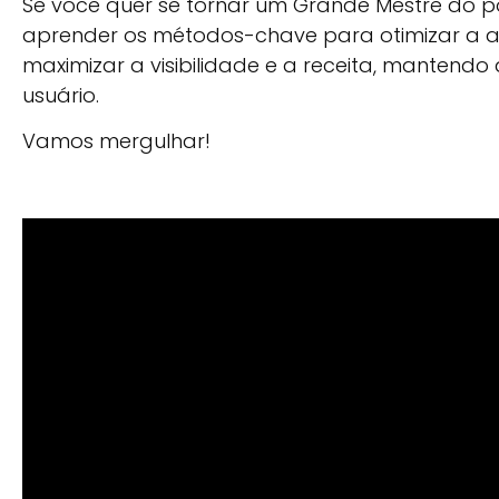
Se você quer se tornar um Grande Mestre do p
aprender os métodos-chave para otimizar a a
maximizar a visibilidade e a receita, manten
usuário.
Vamos mergulhar!