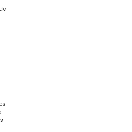
r
ade
os
o
es