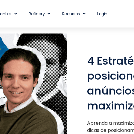
iantes
Refinery
Recursos
Login
4 Estrat
posicio
anúncio
maximiza
Aprenda a maximizar
dicas de posiciona