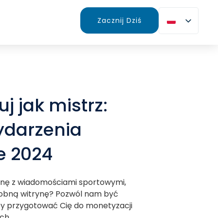
Zacznij Dziś
j jak mistrz:
ydarzenia
e 2024
onę z wiadomościami sportowymi,
dobną witrynę? Pozwól nam być
y przygotować Cię do monetyzacji
ych