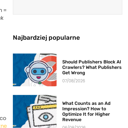
h =
ak
Najbardziej popularne
Should Publishers Block AI
Crawlers? What Publishers
Get Wrong
07/08/2026
What Counts as an Ad
Impression? How to
Optimize It for Higher
 co
Revenue
zne
06/08/2026