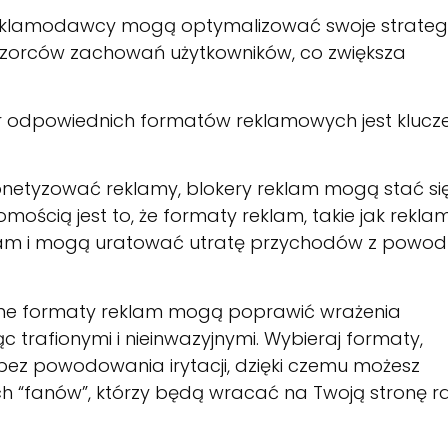
reklamodawcy mogą optymalizować swoje strateg
i wzorców zachowań użytkowników, co zwiększa
ór odpowiednich formatów reklamowych jest kluc
netyzować reklamy, blokery reklam mogą stać si
ością jest to, że formaty reklam, takie jak rekla
klam i mogą uratować utratę przychodów z powo
ne formaty reklam mogą poprawić wrażenia
 trafionymi i nieinwazyjnymi. Wybieraj formaty,
 bez powodowania irytacji, dzięki czemu możesz
h “fanów”, którzy będą wracać na Twoją stronę r