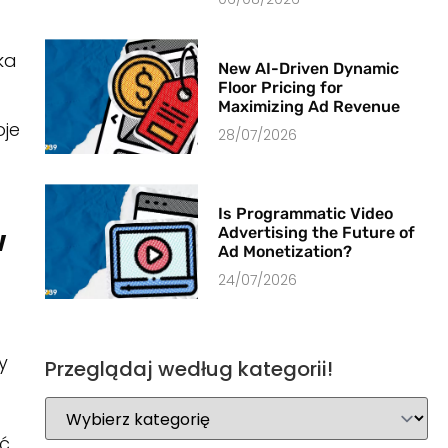
ka
New AI-Driven Dynamic
Floor Pricing for
Maximizing Ad Revenue
oje
28/07/2026
Is Programmatic Video
w
Advertising the Future of
Ad Monetization?
24/07/2026
y
Przeglądaj według kategorii!
a
ć.