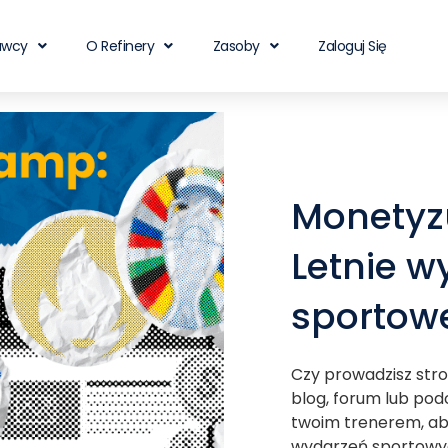
awcy
O Refinery
Zasoby
Zaloguj Się
Monetyzu
Letnie w
sportow
Czy prowadzisz str
blog, forum lub po
twoim trenerem, ab
wydarzeń sportow