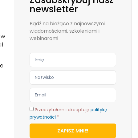
Zasubskrybuj nasz
newsletter
Bądź na bieżąco z najnowszymi
wiadomościami, szkoleniami i
ów
webinarami
ał
że
Przeczytałem i akceptuję
politykę
prywatności
*
ZAPISZ MNIE!