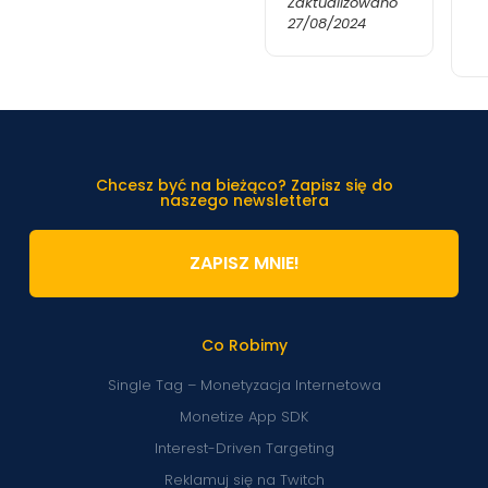
Zaktualizowano
27/08/2024
Chcesz być na bieżąco? Zapisz się do
naszego newslettera
ZAPISZ MNIE!
Co Robimy
Single Tag – Monetyzacja Internetowa
Monetize App SDK
Interest-Driven Targeting
Reklamuj się na Twitch