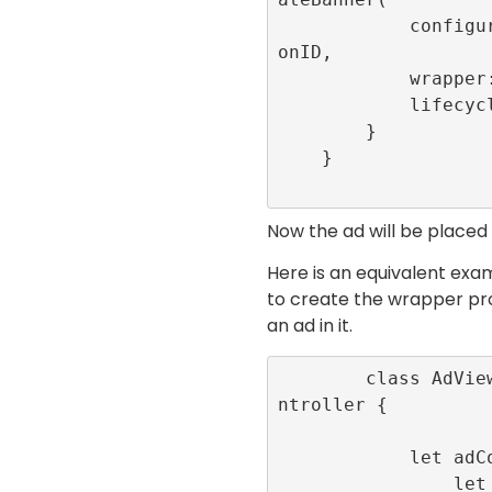
            configurationID: configurati
onID,

            wrapper: adContainer,

            lifecycleCallbacks: nil)

        }

    }

Now the ad will be placed
Here is an equivalent ex
to create the wrapper pr
an ad in it.
        class AdViewController: UIViewCo
ntroller {

            let adContainer:UIView = {

                let view = UIView()
