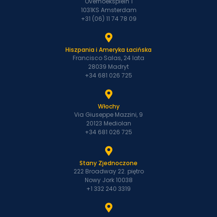
Overhoeksplein 1
1031KS Amsterdam
+31 (06) 11 74 78 09
Hiszpania i Ameryka Łacińska
Francisco Salas, 24 lata
28039 Madryt
+34 681 026 725
Włochy
Via Giuseppe Mazzini, 9
20123 Mediolan
+34 681 026 725
Stany Zjednoczone
222 Broadway 22. piętro
Nowy Jork 10038
+1 332 240 3319