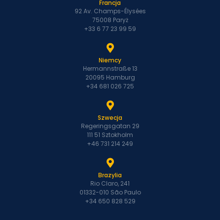
Francja
92 Av. Champs-Élysées
75008 Paryż
+33 6 77 23 99 59
Niemcy
Hermannstraße 13
20095 Hamburg
+34 681 026 725
Szwecja
Regeringsgatan 29
111 51 Sztokholm
+46 731 214 249
Brazylia
Rio Claro, 241
01332-010 São Paulo
+34 650 828 529