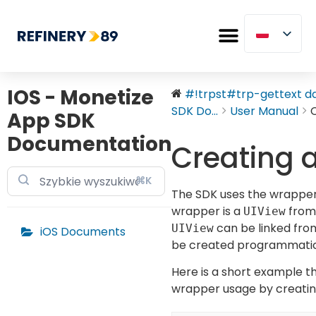
IOS - Monetize
#!trpst#trp-gettext dat
SDK Do...
User Manual
App SDK
Documentation
Creating 
⌘K
The SDK uses the wrapper t
wrapper is a
from
UIView
can be linked from
UIView
iOS Documents
be created programmatical
Here is a short example 
wrapper usage by creating 