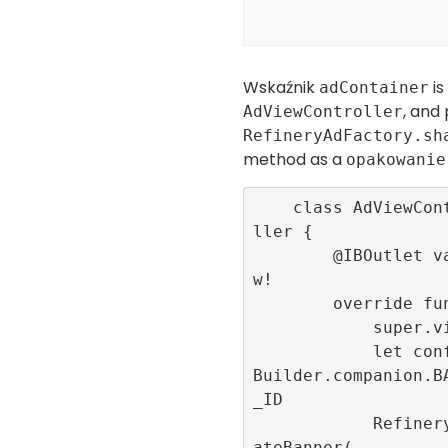
Wskaźnik
is
adContainer
, and
AdViewController
RefineryAdFactory.sh
method as a
opakowanie
    class AdViewController: UIViewContro
ller {

        @IBOutlet var adContainer:UIVie
w!

        override func viewDidLoad() {

            super.viewDidLoad()

            let configurationID = Config
Builder.companion.B
_ID

            RefineryAdFactory.shared.cre
ateBanner(
