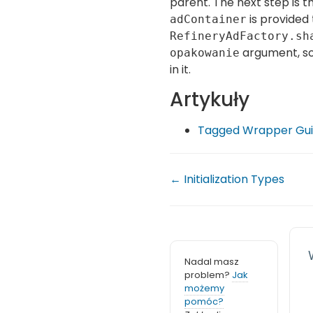
parent. The next step is t
is provided 
adContainer
RefineryAdFactory.sh
argument, so 
opakowanie
in it.
Artykuły
Tagged Wrapper Gui
← Initialization Types
Nadal masz
problem?
Jak
możemy
pomóc?