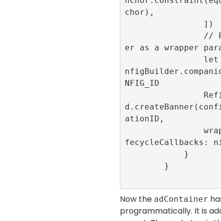
nchor.constraint(eq
chor),

                ])

                // Provide the adContain
er as a wrapper para
                let configurationID = Co
nfigBuilder.compani
NFIG_ID

                RefineryAdFactory.share
d.createBanner(conf
ationID,

                wrapper: adContainer, li
fecycleCallbacks: ni
            }

        }

Now the
ha
adContainer
programmatically. It is ad