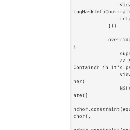
                view.translatesAutoresiz
ingMaskIntoConstrain
                return view

            }()

            override func viewDidLoad() 
{

                super.viewDidLoad()

                // Add and center the ad
Container in it’s pa
                view.addSubview(adContai
ner)

                NSLayoutConstraint.activ
ate([

                    adContainer.centerX
nchor.constraint(eq
chor),

                    adContainer.centerY