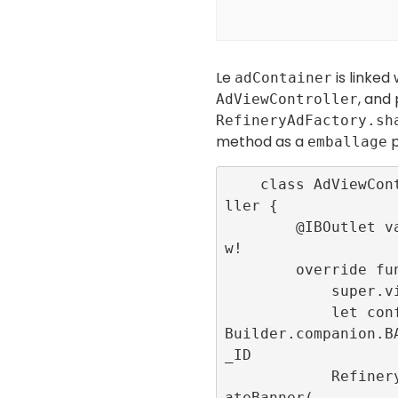
Le
is linked 
adContainer
, and
AdViewController
RefineryAdFactory.sh
method as a
p
emballage
    class AdViewController: UIViewContro
ller {

        @IBOutlet var adContainer:UIVie
w!

        override func viewDidLoad() {

            super.viewDidLoad()

            let configurationID = Config
Builder.companion.B
_ID

            RefineryAdFactory.shared.cre
ateBanner(
