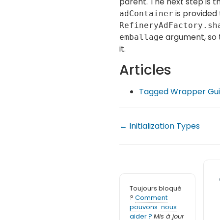
parent. The next step is t
is provided 
adContainer
RefineryAdFactory.sh
argument, so t
emballage
it.
Articles
Tagged Wrapper Gui
← Initialization Types
Toujours bloqué
?
Comment
pouvons-nous
aider ?
Mis à jour