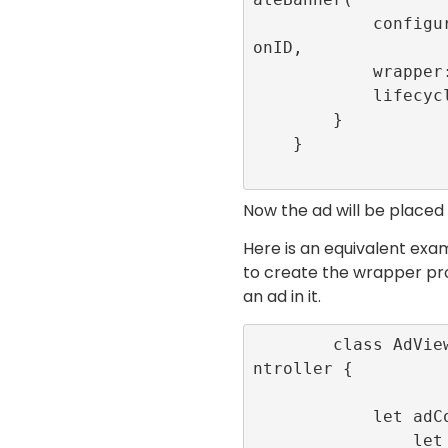
            configurationID: configurati
onID,

            wrapper: adContainer,

            lifecycleCallbacks: nil)

        }

    }

Now the ad will be placed
Here is an equivalent ex
to create the wrapper pr
an ad in it.
        class AdViewController: UIViewCo
ntroller {

            let adContainer:UIView = {

                let view = UIView()
