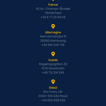
France
92 Av. Champs-Élysées
75008 Paris
+33 6 77 23 99 59
Allemagne
Hermannstraße 13
20095 Hambourg
+34 681 026 725
Suède
Regeringsgatan 29
111 51 Stockholm
+46 731 214 249
Brésil
Rio Claro, 241
01332-010 São Paulo
+34 650 828 529