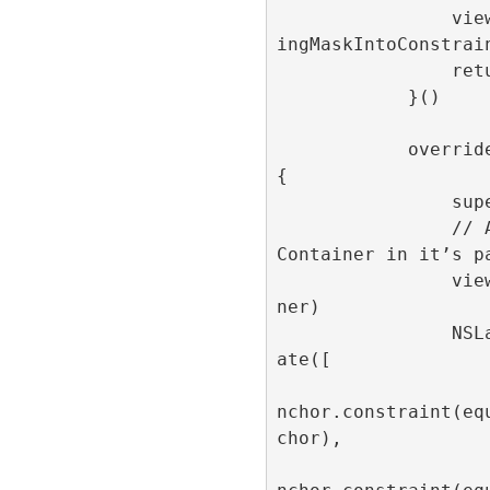
                view.translatesAutoresiz
ingMaskIntoConstrain
                return view

            }()

            override func viewDidLoad() 
{

                super.viewDidLoad()

                // Add and center the ad
Container in it’s pa
                view.addSubview(adContai
ner)

                NSLayoutConstraint.activ
ate([

                    adContainer.centerX
nchor.constraint(eq
chor),

                    adContainer.centerY