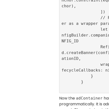
nchor.constraint(eq
chor),

                ])

                // Provide the adContain
er as a wrapper para
                let configurationID = Co
nfigBuilder.compani
NFIG_ID

                RefineryAdFactory.share
d.createBanner(conf
ationID,

                wrapper: adContainer, li
fecycleCallbacks: ni
            }

        }

Now the
ha
adContainer
programmatically. It is ad