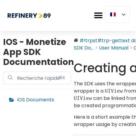
IOS - Monetize
#!trpst#trp-gettext dat
SDK Do...
User Manual
App SDK
Documentation
Creating 
⌘K
The SDK uses the wrapper t
wrapper is a
from
UIView
can be linked from
UIView
iOS Documents
be created programmatical
Here is a short example 
wrapper usage by creating 