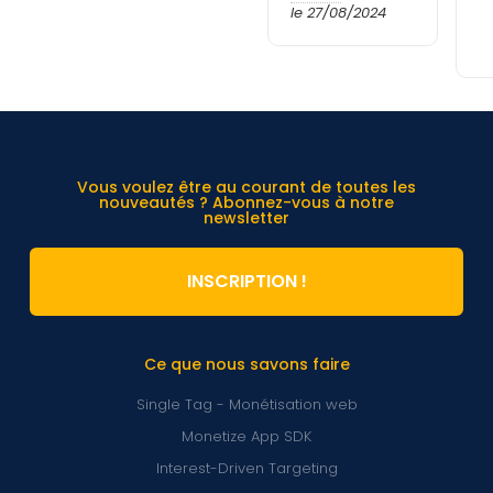
le 27/08/2024
Vous voulez être au courant de toutes les
nouveautés ? Abonnez-vous à notre
newsletter
INSCRIPTION !
Ce que nous savons faire
Single Tag - Monétisation web
Monetize App SDK
Interest-Driven Targeting