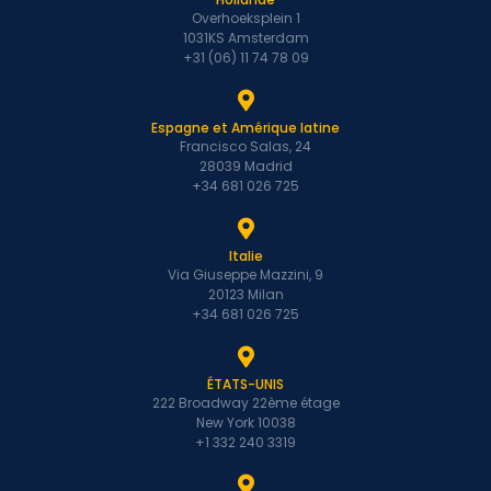
Overhoeksplein 1
1031KS Amsterdam
+31 (06) 11 74 78 09
Espagne et Amérique latine
Francisco Salas, 24
28039 Madrid
+34 681 026 725
Italie
Via Giuseppe Mazzini, 9
20123 Milan
+34 681 026 725
ÉTATS-UNIS
222 Broadway 22ème étage
New York 10038
+1 332 240 3319