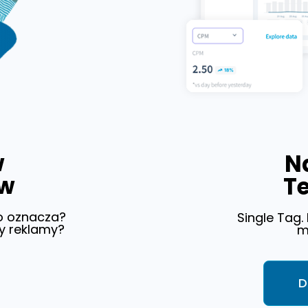
w
N
ów
T
o oznacza?
Single Tag.
y reklamy?
m
D