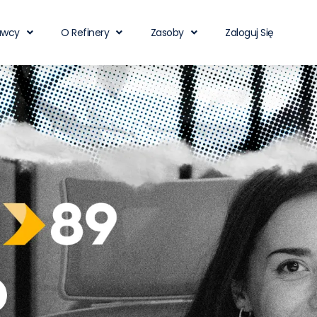
awcy
O Refinery
Zasoby
Zaloguj Się