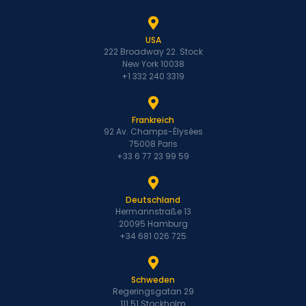
USA
222 Broadway 22. Stock
New York 10038
+1 332 240 3319
Frankreich
92 Av. Champs-Élysées
75008 Paris
+33 6 77 23 99 59
Deutschland
Hermannstraße 13
20095 Hamburg
+34 681 026 725
Schweden
Regeringsgatan 29
111 51 Stockholm