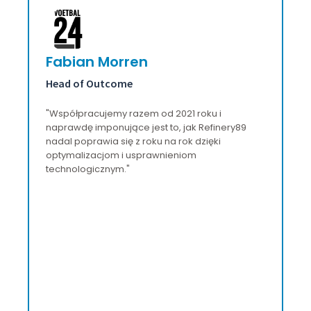
Davide Palmieri
Właściciel i założyciel
"Nasze doświadczenie z Refinery89 było bardzo
pozytywne. Oto najważniejsze punkty:
Doskonała obsługa klienta: Włoski
przedstawiciel, Francesco Molea, był niezwykle
profesjonalny, przyjazny, przejrzysty i uważny na
nasze potrzeby. Posiadanie rodzimego
włoskiego przedstawiciela znacznie ułatwiło
komunikację, sprawiając, że każda interakcja
była płynna i skuteczna. Dochody powyżej
średniej: Generowane dochody są wyższe niż w
wielu agencjach. Jakość reklam: Dostarczone
reklamy są bardzo dobrej jakości.
Niezawodność płatności: Płatności zawsze były
punktualne i dokładne. Ogólne doświadczenie
było bardzo zadowalające, głównie dzięki