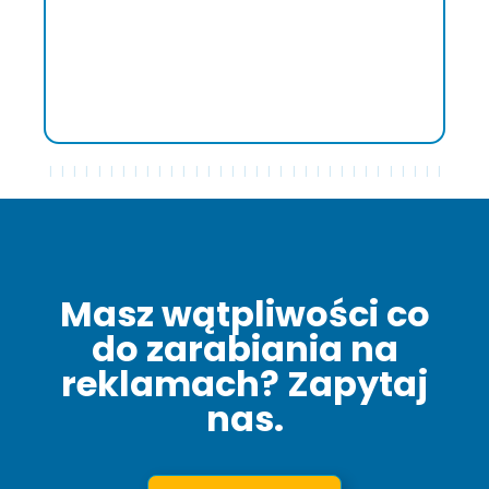
doskonałemu wsparciu Francesco Molea,
osiągniętym wynikom ekonomicznym oraz
łatwości komunikacji, która uczyniła każdy
aspekt współpracy prostszym i bardziej
bezpośrednim."
Masz wątpliwości co
do zarabiania na
reklamach? Zapytaj
nas.