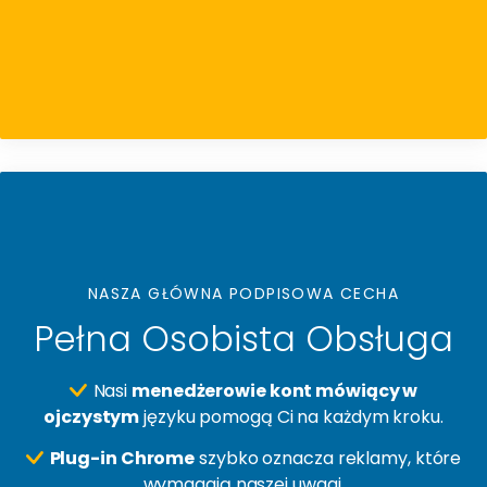
NASZA GŁÓWNA PODPISOWA CECHA
Pełna Osobista Obsługa
Nasi
menedżerowie kont mówiący w
ojczystym
języku pomogą Ci na każdym kroku.
Plug-in Chrome
szybko oznacza reklamy, które
wymagają naszej uwagi.