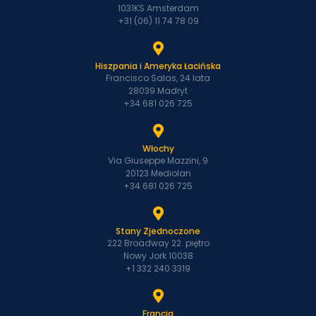
1031KS Amsterdam
+31 (06) 11 74 78 09
Hiszpania i Ameryka Łacińska
Francisco Salas, 24 lata
28039 Madryt
+34 681 026 725
Włochy
Via Giuseppe Mazzini, 9
20123 Mediolan
+34 681 026 725
Stany Zjednoczone
222 Broadway 22. piętro
Nowy Jork 10038
+1 332 240 3319
Francja