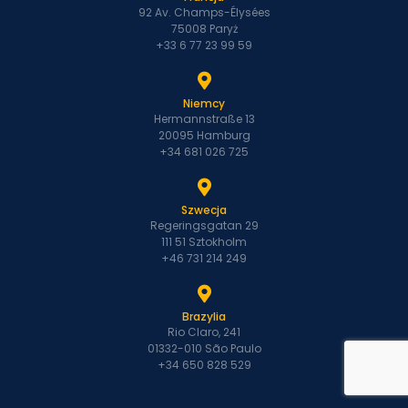
92 Av. Champs-Élysées
75008 Paryż
+33 6 77 23 99 59
Niemcy
Hermannstraße 13
20095 Hamburg
+34 681 026 725
Szwecja
Regeringsgatan 29
111 51 Sztokholm
+46 731 214 249
Brazylia
Rio Claro, 241
01332-010 São Paulo
+34 650 828 529