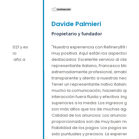
Davide Palmieri
A
Propietario y fundador
S
"Nuestra experiencia con Refinery89 ha sido
"N
muy positiva. Aquí están los aspectos más
so
destacados: Excelente servicio al cliente: El
y 
representante italiano, Francesco Molea, fue
am
extremadamente profesional, amable,
d
transparente y atento a nuestras necesidades.
of
Tener un representante nativo italiano facilitó
lo
mucho la comunicación, haciendo que cada
interacción fuera fluida y efectiva. Ingresos
superiores a la media: Los ingresos generados
son más altos que los de muchas agencias.
Calidad de los anuncios: Los anuncios
proporcionados son de muy buen nivel.
Fiabilidad de los pagos: Los pagos siempre han
sido puntuales y precisos. La experiencia