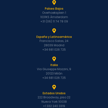
Países Bajos
Overhoeksplein 1
1031KS Ámsterdam
+31 (06) 11 74 78 09
España y Latinoamérica
Francisco Salas, 24
28039 Madrid
+34 681 026 725
Italia
Via Giuseppe Mazzini, 9
20123 Milán
+34 681 026 725
Estados Unidos
222 Broadway, piso 22
Nueva York 10038
+1 332 240 3319