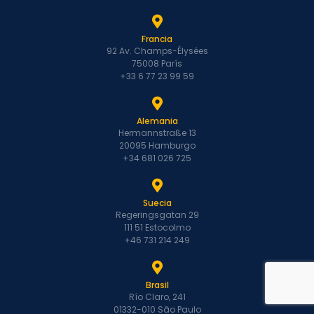
Francia
92 Av. Champs-Élysées
75008 París
+33 6 77 23 99 59
Alemania
Hermannstraße 13
20095 Hamburgo
+34 681 026 725
Suecia
Regeringsgatan 29
111 51 Estocolmo
+46 731 214 249
Brasil
Río Claro, 241
01332-010 São Paulo