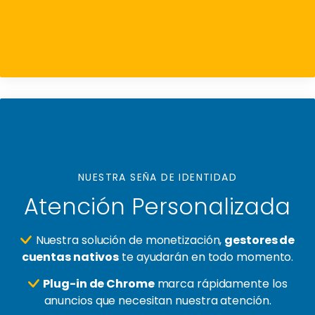
NUESTRA SEÑA DE IDENTIDAD
Atención Personalizada
Nuestra solución de monetización,
gestores de
cuentas nativos
te ayudarán en todo momento.
Plug-in de Chrome
marca rápidamente los
anuncios que necesitan nuestra atención.