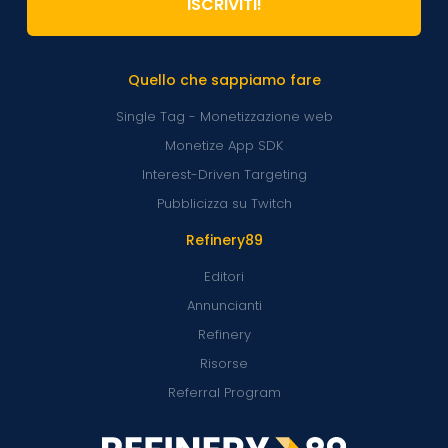
ISCRIVITI!
Quello che sappiamo fare
Single Tag - Monetizzazione web
Monetize App SDK
Interest-Driven Targeting
Pubblicizza su Twitch
Refinery89
Editori
Annuncianti
Refinery
Risorse
Referral Program