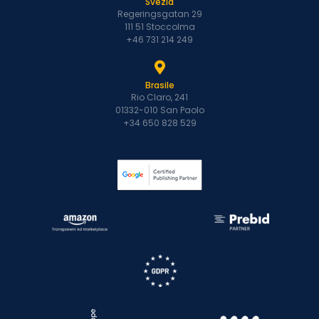
Svezia
Regeringsgatan 29
111 51 Stoccolma
+46 731 214 249
Brasile
Rio Claro, 241
01332-010 San Paolo
+34 650 828 529