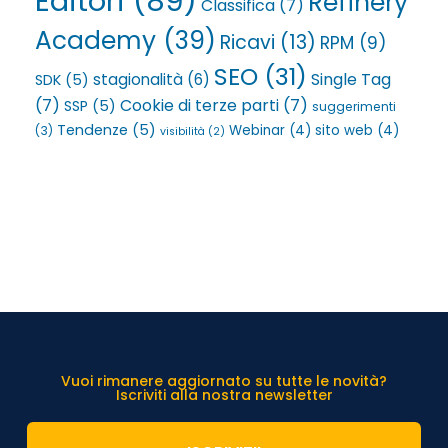
Editori
(89)
Refinery
Classifica
(7)
Academy
(39)
Ricavi
(13)
RPM
(9)
SEO
(31)
Single Tag
stagionalità
(6)
SDK
(5)
(7)
Cookie di terze parti
(7)
SSP
(5)
suggerimenti
Tendenze
(5)
Webinar
(4)
sito web
(4)
(3)
visibilità
(2)
Vuoi rimanere aggiornato su tutte le novità?
Iscriviti alla nostra newsletter