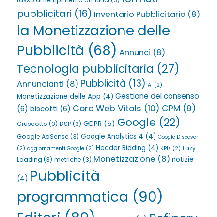
tasso di riempimento annunci
(3)
pubblicitari
(16)
Inventario Pubblicitario
(8)
la Monetizzazione delle
Pubblicità
(68)
Annunci
(8)
Tecnologia pubblicitaria
(27)
Pubblicità
(13)
Annuncianti
(8)
AI
(2)
Gestione del consenso
Monetizzazione delle App
(4)
Core Web Vitals
(10)
CPM
(9)
(6)
biscotti
(6)
Google
(22)
GDPR
(5)
Cruscotto
(3)
DSP
(3)
Google Analytics 4
(4)
Google AdSense
(3)
Google Discover
Header Bidding
(4)
Lazy
(2)
aggiornamenti Google
(2)
KPIs
(2)
Monetizzazione
(8)
notizie
Loading
(3)
metriche
(3)
Pubblicità
(4)
programmatica
(90)