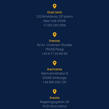
Stati Uniti
222 Broadway 22° piano
New York 10038
+1 332 240 3319
Francia
92 Av. Champs-Élysées
75008 Parigi
+33 6 77 23 99 59
Germania
Hermannstraße 13
20095 Amburgo
+34 681 026 725
Svezia
Regeringsgatan 29
111 51 Stoccolma