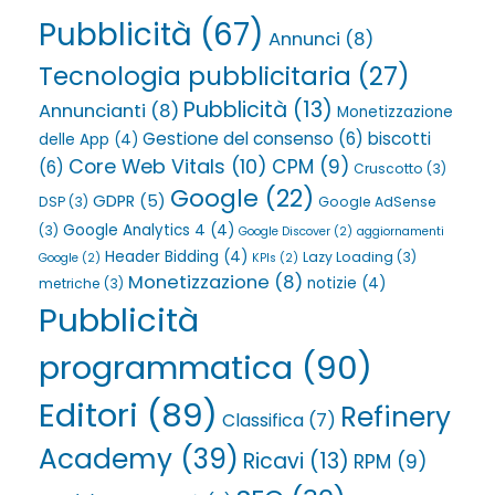
Pubblicità
(67)
Annunci
(8)
Tecnologia pubblicitaria
(27)
Pubblicità
(13)
Annuncianti
(8)
Monetizzazione
Gestione del consenso
(6)
biscotti
delle App
(4)
Core Web Vitals
(10)
CPM
(9)
(6)
Cruscotto
(3)
Google
(22)
GDPR
(5)
DSP
(3)
Google AdSense
Google Analytics 4
(4)
(3)
Google Discover
(2)
aggiornamenti
Header Bidding
(4)
Lazy Loading
(3)
Google
(2)
KPIs
(2)
Monetizzazione
(8)
notizie
(4)
metriche
(3)
Pubblicità
programmatica
(90)
Editori
(89)
Refinery
Classifica
(7)
Academy
(39)
Ricavi
(13)
RPM
(9)