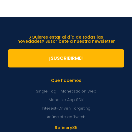
¿Quieres estar al día de todas las
novedades? Suscríbete a nuestra newsletter
¡SUSCRIBIRME!
Qué hacemos
Single Tag - Monetización Web
Monetize App SDK
Interest-Driven Targeting
Anúnciate en Twitch
Refinery89