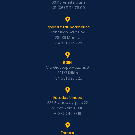
1031KS Ámsterdam
+31 (06) 11 74 78 09
España y Latinoamérica
Francisco Salas, 24
28039 Madrid
+34 681 026 725
Italia
Via Giuseppe Mazzini, 9
20123 Milán
+34 681 026 725
Estados Unidos
222 Broadway, piso 22
Nueva York 10038
+1 332 240 3319
Francia