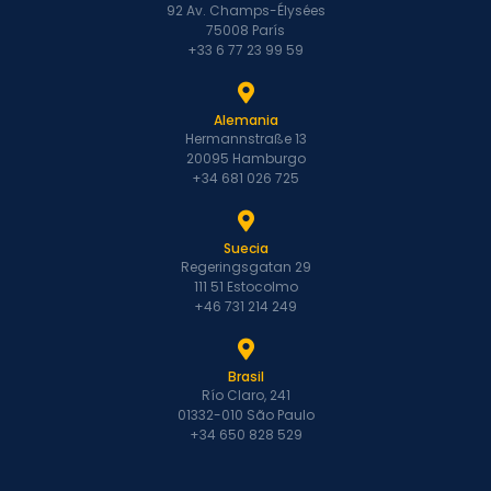
92 Av. Champs-Élysées
75008 París
+33 6 77 23 99 59
Alemania
Hermannstraße 13
20095 Hamburgo
+34 681 026 725
Suecia
Regeringsgatan 29
111 51 Estocolmo
+46 731 214 249
Brasil
Río Claro, 241
01332-010 São Paulo
+34 650 828 529