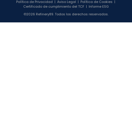
Política de Privacidad
|
Aviso Legal
|
Política de Cookies
|
Certificado de cumplimiento del TCF
|
Informe ESG
©2026 Refinery89. Todos los derechos reservados.