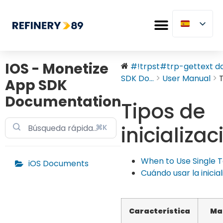
IOS - Monetize
#!trpst#trp-gettext dat
SDK Do...
User Manual
T
App SDK
Documentation
Tipos de
inicializac
⌘K
When to Use Single Ta
iOS Documents
Cuándo usar la inicia
Característica
Ma