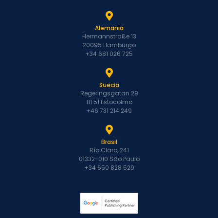
Alemania
Hermannstraße 13
20095 Hamburgo
+34 681 026 725
Suecia
Regeringsgatan 29
111 51 Estocolmo
+46 731 214 249
Brasil
Río Claro, 241
01332-010 São Paulo
+34 650 828 529