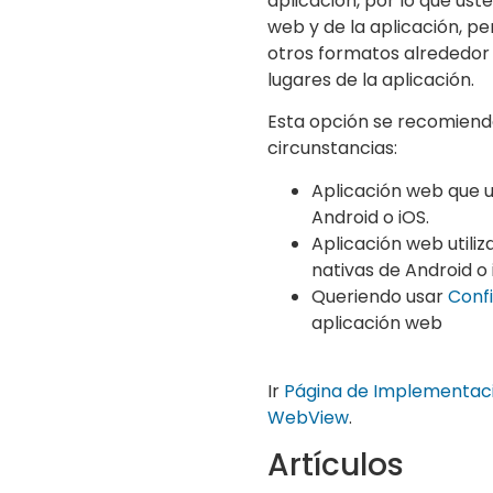
aplicación, por lo que us
web y de la aplicación, pe
otros formatos alrededor d
lugares de la aplicación.
Esta opción se recomienda
circunstancias:
Aplicación web que ut
Android o iOS.
Aplicación web utiliz
nativas de Android o 
Queriendo usar
Conf
aplicación web
Ir
Página de Implementaci
WebView
.
Artículos