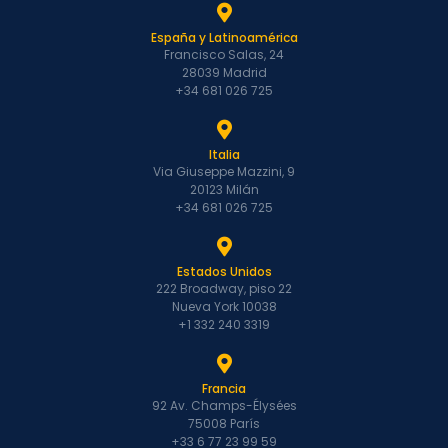
España y Latinoamérica
Francisco Salas, 24
28039 Madrid
+34 681 026 725
Italia
Via Giuseppe Mazzini, 9
20123 Milán
+34 681 026 725
Estados Unidos
222 Broadway, piso 22
Nueva York 10038
+1 332 240 3319
Francia
92 Av. Champs-Élysées
75008 París
+33 6 77 23 99 59