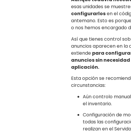
esas unidades se muestre
configurarlos
en el códig
antemano. Esto es porque 
o nos hemos encargado de
Así que tienes control so
anuncios aparecen en la a
extiende
para configurar,
anuncios sin necesidad 
aplicación.
Esta opción se recomienda
circunstancias:
Aún controlo manual
el inventario.
Configuración de mon
todas las configurac
realizan en el Servi