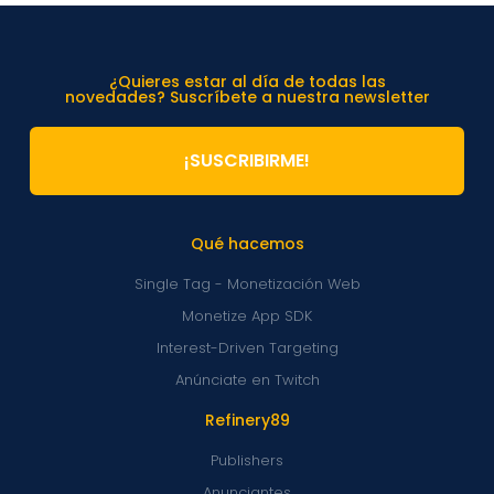
¿Quieres estar al día de todas las
novedades? Suscríbete a nuestra newsletter
¡SUSCRIBIRME!
Qué hacemos
Single Tag - Monetización Web
Monetize App SDK
Interest-Driven Targeting
Anúnciate en Twitch
Refinery89
Publishers
Anunciantes