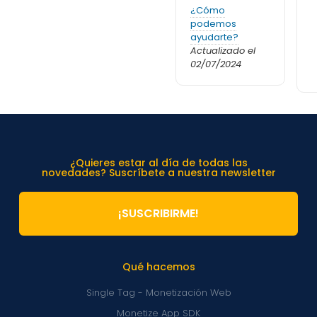
¿Cómo
podemos
ayudarte?
Actualizado el
02/07/2024
¿Quieres estar al día de todas las
novedades? Suscríbete a nuestra newsletter
¡SUSCRIBIRME!
Qué hacemos
Single Tag - Monetización Web
Monetize App SDK