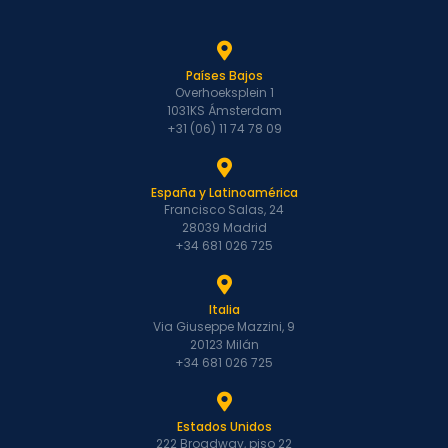
Países Bajos
Overhoeksplein 1
1031KS Ámsterdam
+31 (06) 11 74 78 09
España y Latinoamérica
Francisco Salas, 24
28039 Madrid
+34 681 026 725
Italia
Via Giuseppe Mazzini, 9
20123 Milán
+34 681 026 725
Estados Unidos
222 Broadway, piso 22