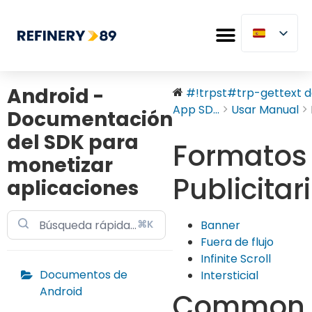
Android -
#!trpst#trp-gettext da
App SD...
Usar Manual
Documentación
del SDK para
Formatos
monetizar
Publicitar
aplicaciones
⌘K
Banner
Fuera de flujo
Infinite Scroll
Documentos de
Intersticial
Android
Common 