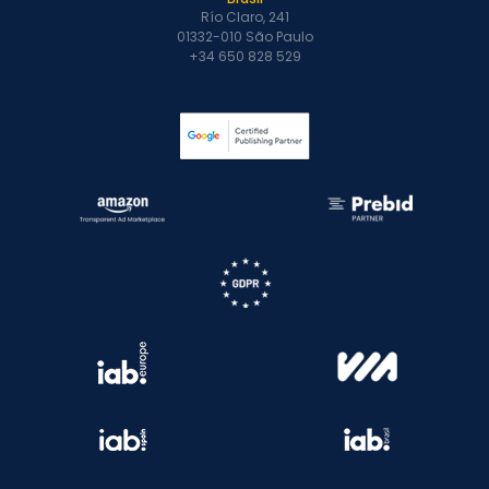
Río Claro, 241
01332-010 São Paulo
+34 650 828 529