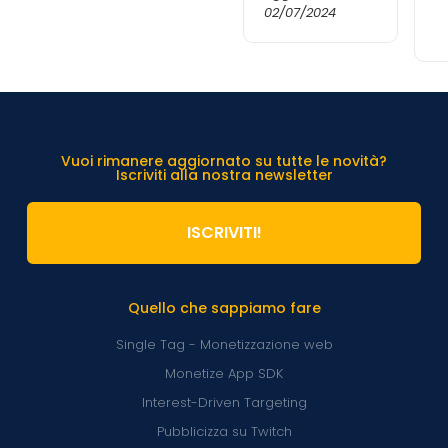
02/07/2024
Vuoi rimanere aggiornato su tutte le novità?
Iscriviti alla nostra newsletter
ISCRIVITI!
Quello che sappiamo fare
Single Tag - Monetizzazione web
Monetize App SDK
Interest-Driven Targeting
Pubblicizza su Twitch