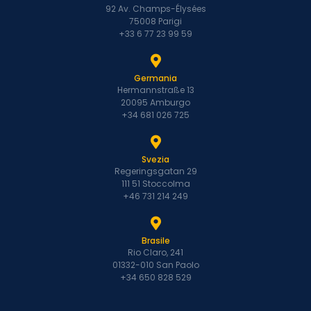
92 Av. Champs-Élysées
75008 Parigi
+33 6 77 23 99 59
Germania
Hermannstraße 13
20095 Amburgo
+34 681 026 725
Svezia
Regeringsgatan 29
111 51 Stoccolma
+46 731 214 249
Brasile
Rio Claro, 241
01332-010 San Paolo
+34 650 828 529