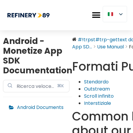
Android -
#!trpst#trp-gettext dat
App SD...
Use Manual
F
Monetize App
SDK
Formati Pu
Documentation
Stendardo
⌘K
Outstream
Scroll infinito
Interstiziale
Android Documents
Common 
about our