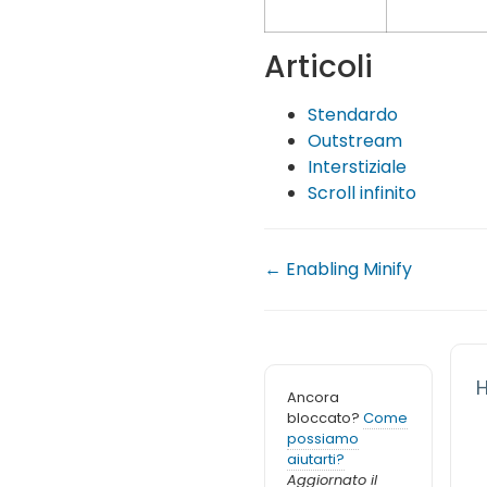
Articoli
Stendardo
Outstream
Interstiziale
Scroll infinito
← Enabling Minify
H
Ancora
bloccato?
Come
possiamo
aiutarti?
Aggiornato il