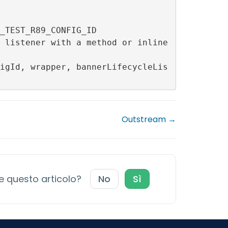
Outstream →
le questo articolo?
No
Sì