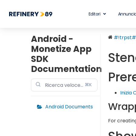
Editori
Annuncia
Android -
#!trpst#t
Monetize App
Ste
SDK
Documentation
Prer
⌘K
Inizia 
Wrap
Android Documents
For creatin