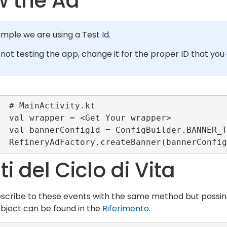
 the Ad
ample we are using a Test Id.
e not testing the app, change it for the proper ID that you
y.kt

rapper>

89_CONFIG_ID

i del Ciclo di Vita
scribe to these events with the same method but passin
object can be found in the
Riferimento
.