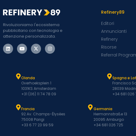
Refinery89
Editori
Rivoluzioniamo l'ecosistema
pubblicitario con tecnologia e
Annuncianti
attenzione personalizzata.
Refinery
Risorse
Referral Progra
Olanda
Spagna e L
Overhoeksplein 1
Francisco Sa
1031KS Amsterdam
28039 Madri
+31 (06) 11 74 78 09
+34 681 026
Francia
Germania
92 Av. Champs-Élysées
Hermannstraße 13
75008 Parigi
20095 Amburgo
+33 6 77 23 99 59
+34 681 026 725