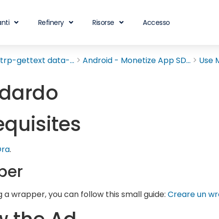
nti
Refinery
Risorse
Accesso
rp-gettext data-...
Android - Monetize App SD...
Use 
ndardo
equisites
Ora
.
per
g a wrapper, you can follow this small guide:
Creare un w