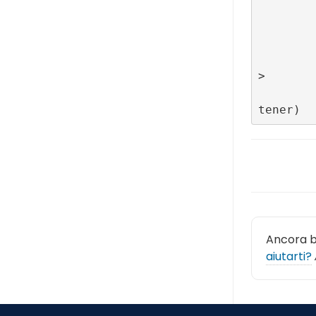
            # MainAc
            val wrapper = <Get
            val bannerConfigId = ConfigBuilder.BAN
            val bannerLifecycleListener = <create the liste
>

            RefineryAdFactory.createBanner(bannerConfigId, 
Ancora 
aiutarti?