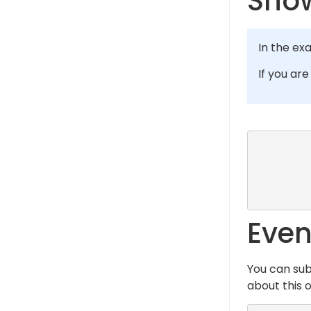
Show
In the ex
If you ar
          # MainActivit
          val wrapper = <Get Your w
          val bannerConfigId = ConfigBuilder.BANNER_TEST_R
Event
You can sub
about this 