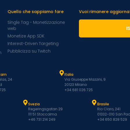
Quello che sappiamo fare
Vuoi rimanere aggiornato
Single Tag - Monetizzazione
I
web
Monetize App SDK
Interest-Driven Targeting
Pubblicizza su Twitch
m
atam
Italia
las, 24
Via Giuseppe Mazzini, 9
d
20123 Milano
 725
+34 681 026 725
Svezia
Brasile
Regeringsgatan 29
Rio Claro, 241
111 51 Stoccolma
01332-010 San Pao
+46 731 214 249
+34 650 828 529