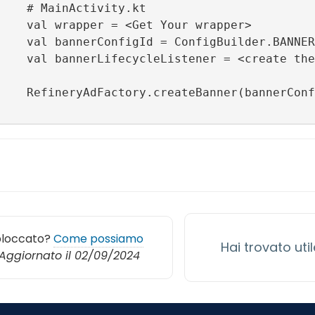
tivity.kt

 Your wrapper>

NER_TEST_R89_CONFIG_ID

ner with a method or inline
wrapper, bannerLifecycleLis
bloccato?
Come possiamo
Hai trovato uti
Aggiornato il 02/09/2024