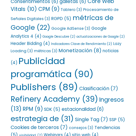
Core Web
Consentimientos
(6)
galletas
(6)
Vitals
(10)
CPM
(9)
Tablero
(3)
Procesamiento de
métricas de
RGPD
(5)
Señales Digitales
(3)
Google
(22)
Google
Google AdSense
(3)
Analytics 4
(4)
Google Descubre
(2)
actualizaciones de Google
(2)
Header Bidding
(4)
Lazy
Indicadores Clave de Rendimiento
(2)
Monetización
(8)
noticias
Loading
(3)
métricas
(3)
Publicidad
(4)
programática
(90)
Publishers
(89)
Clasificación
(7)
Refinery Academy
(39)
Ingresos
(13)
RPM
(9)
estacionalidad
(6)
SDK
(5)
estrategia de
(31)
Single Tag
(7)
SSP
(5)
Cookies de terceros
(7)
Tendencias
consejos
(3)
(5)
Webinars
(4)
sitio web
(4)
visibilidad,
(2)