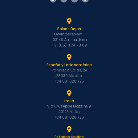
Países Bajos
Overhoeksplein 1
1031KS Ámsterdam
+31 (06) 11 74 78 09
España y Latinoamérica
Francisco Salas, 24
28039 Madrid
+34 681 026 725
Italia
Via Giuseppe Mazzini, 9
20123 Milán
+34 681 026 725
Estados Unidos