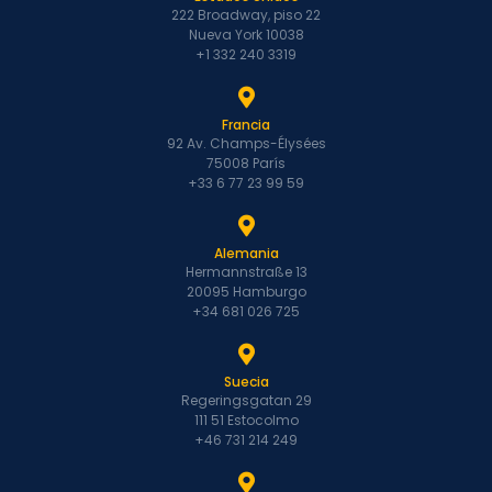
222 Broadway, piso 22
Nueva York 10038
+1 332 240 3319
Francia
92 Av. Champs-Élysées
75008 París
+33 6 77 23 99 59
Alemania
Hermannstraße 13
20095 Hamburgo
+34 681 026 725
Suecia
Regeringsgatan 29
111 51 Estocolmo
+46 731 214 249