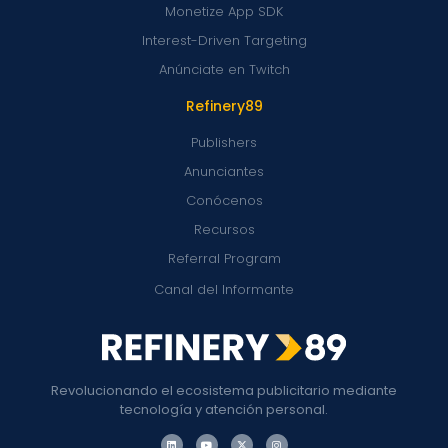
Monetize App SDK
Interest-Driven Targeting
Anúnciate en Twitch
Refinery89
Publishers
Anunciantes
Conócenos
Recursos
Referral Program
Canal del Informante
Revolucionando el ecosistema publicitario mediante
tecnología y atención personal.