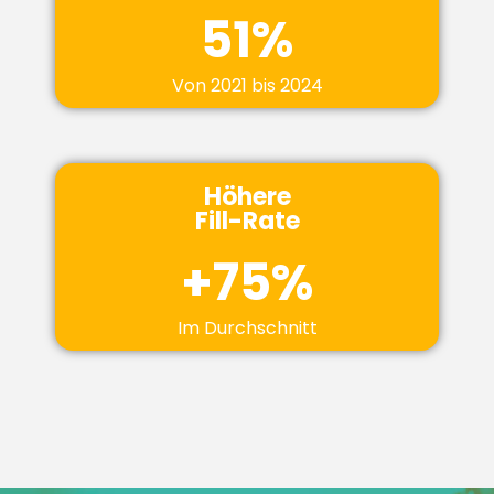
58
%
Von 2021 bis 2024
Höhere
Fill-Rate
+
76
%
Im Durchschnitt