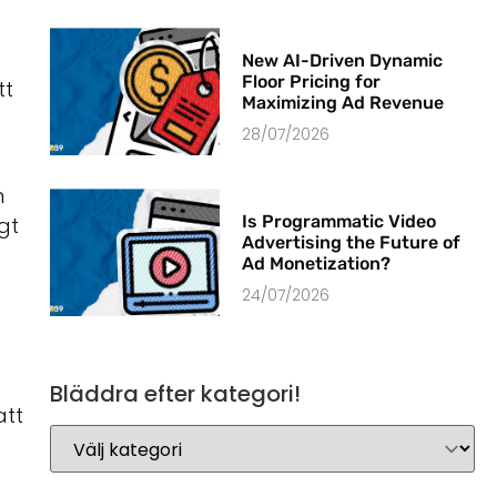
New AI-Driven Dynamic
Floor Pricing for
tt
Maximizing Ad Revenue
28/07/2026
n
Is Programmatic Video
gt
Advertising the Future of
Ad Monetization?
24/07/2026
Bläddra efter kategori!
att