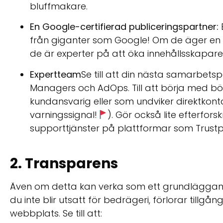
bluffmakare.
En Google-certifierad publiceringspartner:
från giganter som Google! Om de äger en
de är experter på att öka innehållsskapares 
Expertteam
Se till att din nästa samarbet
Managers och AdOps. Till att börja med bö
kundansvarig eller som undviker direktkont
varningssignal!
). Gör också lite efterfor
supporttjänster på plattformar som Trustpil
2. Transparens
Även om detta kan verka som ett grundläggande 
du inte blir utsatt för bedrägeri, förlorar tillgån
webbplats. Se till att: