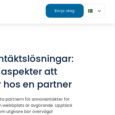
Börja idag
täktslösningar:
 aspekter att
er hos en partner
kta partnern för annonsintäkter för
in webbplats är avgörande. Upptäck
som utgivare bör överväga!