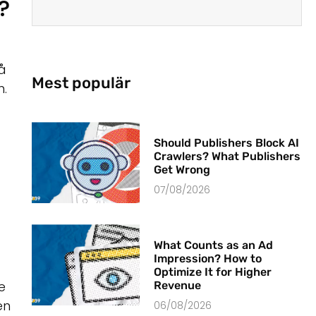
?
å
Mest populär
m.
Should Publishers Block AI
Crawlers? What Publishers
Get Wrong
07/08/2026
What Counts as an Ad
Impression? How to
Optimize It for Higher
e
Revenue
en
06/08/2026