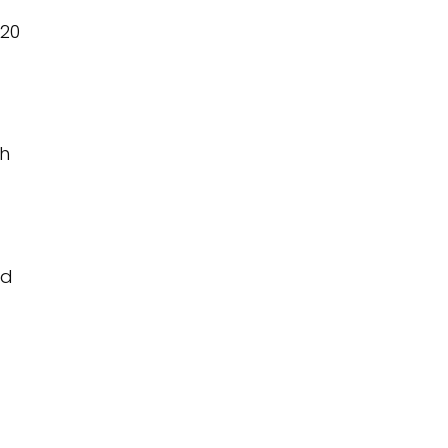
20
ch
a
id