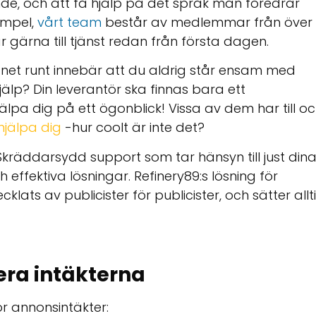
e, och att få hjälp på det språk man föredrar
xempel,
vårt team
består av medlemmar från över 
 gärna till tjänst redan från första dagen.
gnet runt innebär att du aldrig står ensam med
jälp? Din leverantör ska finnas bara ett
hjälpa dig på ett ögonblick! Vissa av dem har till o
hjälpa dig
-hur coolt är inte det?
kräddarsydd support som tar hänsyn till just din
ffektiva lösningar. Refinery89:s lösning för
ats av publicister för publicister, och sätter allt
era intäkterna
ör annonsintäkter: