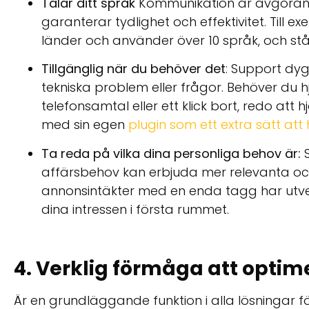
Talar ditt språk
Kommunikation är avgörand
garanterar tydlighet och effektivitet. Till e
länder och använder över 10 språk, och står
Tillgänglig när du behöver det
: Support dy
tekniska problem eller frågor. Behöver du h
telefonsamtal eller ett klick bort, redo att 
med sin egen
plugin som ett extra sätt att 
Ta reda på vilka dina personliga behov är:
S
affärsbehov kan erbjuda mer relevanta och e
annonsintäkter med en enda tagg har utveckl
dina intressen i första rummet.
4. Verklig förmåga att optim
Är en grundläggande funktion i alla lösningar f