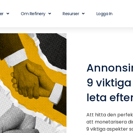
er
Om Refinery
Resurser
Logga In
Annonsin
9 viktiga
leta eft
Att hitta den perfe
att monetarisera d
9 viktiga aspekter 