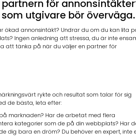
a partnern för annonsintäkter
r som utgivare bör överväga.
var ökad annonsintäkt? Undrar du om du kan lita p
ts? Ingen anledning att stressa, du är inte ensa
a att tänka på när du väljer en partner för
rkningsvärt rykte och resultat som talar för sig
d de bästa, leta efter:
s på marknaden? Har de arbetat med flera
ntera kategorier som de på din webbplats? Har d
r de dig bara en dröm? Du behöver en expert, inte 