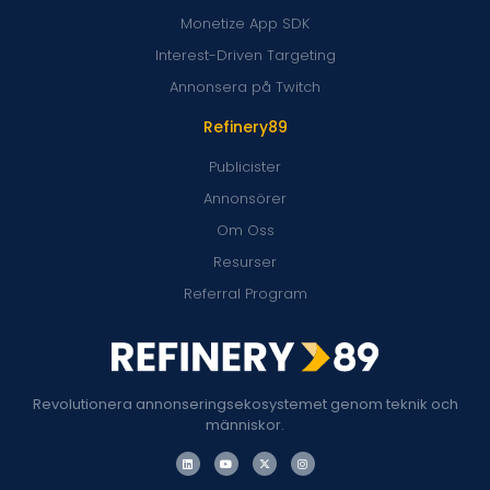
Monetize App SDK
Interest-Driven Targeting
Annonsera på Twitch
Refinery89
Publicister
Annonsörer
Om Oss
Resurser
Referral Program
Revolutionera annonseringsekosystemet genom teknik och
människor.