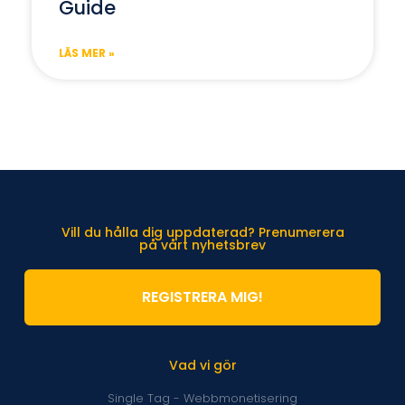
Guide
LÄS MER »
Vill du hålla dig uppdaterad? Prenumerera
på vårt nyhetsbrev
REGISTRERA MIG!
Vad vi gör
Single Tag - Webbmonetisering