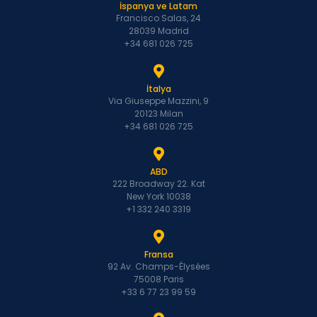
İspanya ve Latam
Francisco Salas, 24
28039 Madrid
+34 681 026 725
İtalya
Via Giuseppe Mazzini, 9
20123 Milan
+34 681 026 725
ABD
222 Broadway 22. Kat
New York 10038
+1 332 240 3319
Fransa
92 Av. Champs-Élysées
75008 Paris
+33 6 77 23 99 59