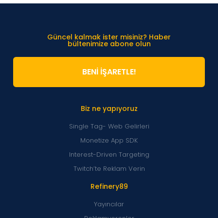
Güncel kalmak ister misiniz? Haber
bültenimize abone olun
BENİ İŞARETLE!
Biz ne yapıyoruz
Single Tag- Web Gelirleri
Monetize App SDK
Interest-Driven Targeting
Twitch’te Reklam Verin
Refinery89
Yayıncılar