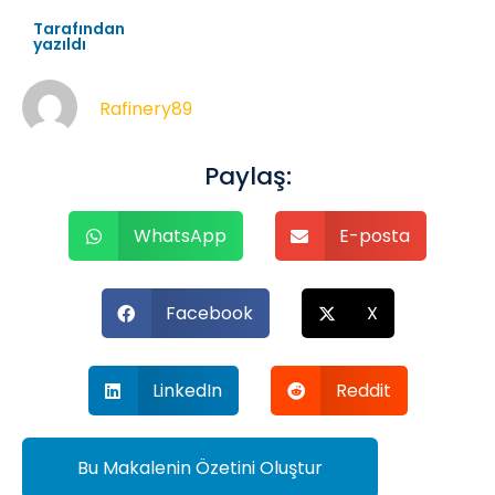
Tarafından
yazıldı
Rafinery89
Paylaş:
WhatsApp
E-posta
Facebook
X
LinkedIn
Reddit
Bu Makalenin Özetini Oluştur