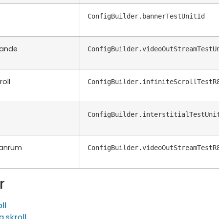
ConfigBuilder.bannerTestUnitId
ande
ConfigBuilder.videoOutStreamTestU
roll
ConfigBuilder.infiniteScrollTestR
ConfigBuilder.interstitialTestUni
lanrum
ConfigBuilder.videoOutStreamTestR
r
ll
g skroll