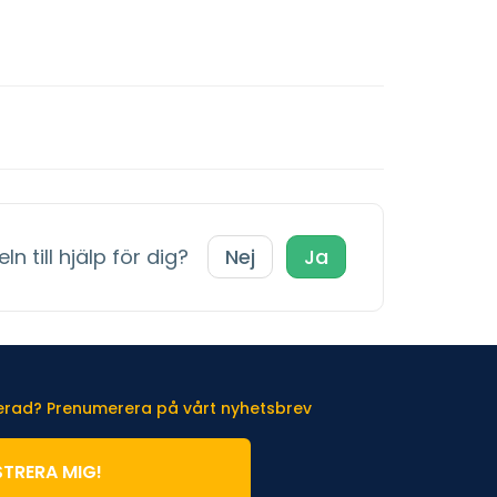
ln till hjälp för dig?
Nej
Ja
terad? Prenumerera på vårt nyhetsbrev
STRERA MIG!