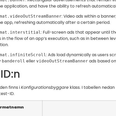
he application, and have the ability to refresh automatical
: Video ads within a banner
mat.videoOutStreamBanner
he app, refreshing automatically after a certain period.
: Full-screen ads that appear until t
mat.interstitial
 in the flow of an app’s execution, such as in between l
tion.
: Ads load dynamically as users sc
mat.infiniteScroll
y
eller
ads based on t
banderoll
videoOutStreamBanner
 ID:n
den finns i
Konfigurationsbyggare
klass. I tabellen neda
test-ID.
ormatnamn