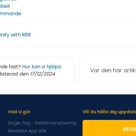
tiell
ömmande
nify with R89
nde fast?
Hur kan vi hjälpa
Var den här artike
aterad den 17/12/2024
Vad vi gör
Vill du hålla dig uppda
Single Tag - Webbmonetisering
REGI
Monetize App SDK