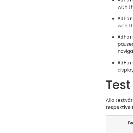
with t
AdFor
with t
AdFor
pauses
naviga
AdFor
displa
Test
Alla testvär
respektive 
F