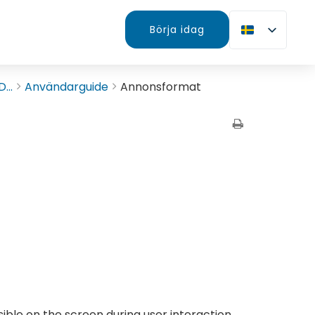
Börja idag
...
Användarguide
Annonsformat
ible on the screen during user interaction