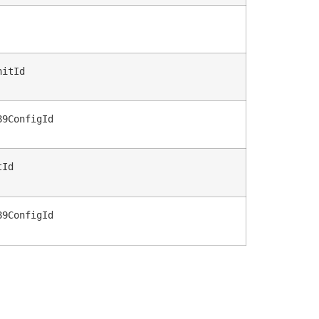
nitId
89ConfigId
tId
89ConfigId