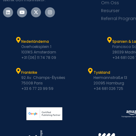
Om Oss
Resurser
Referral Progra
Nederländerna
Spanien & L
Overhoeksplein 1
Francisco Sa
1031KS Amsterdam
28039 Madri
+31 (06) 11 74 78 09
+34 681 026
Frankrike
Tyskland
92 Av. Champs-Élysées
Hermannstraße 13
75008 Paris
20095 Hamburg
+33 6 77 23 99 59
+34 681 026 725