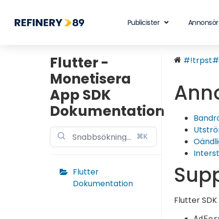
Publicister
Annonsör
Flutter -
#!trpst#t
Monetisera
Ann
App SDK
Dokumentation
Bandro
Utstr
⌘K
Oändli
Intersti
Supp
Flutter
Dokumentation
Flutter SDK
AdFor