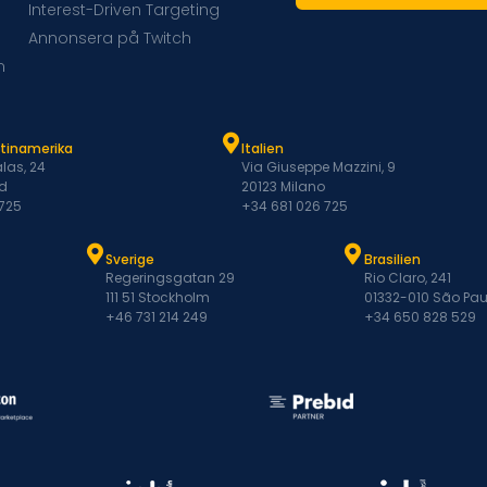
Interest-Driven Targeting
Annonsera på Twitch
m
atinamerika
Italien
las, 24
Via Giuseppe Mazzini, 9
d
20123 Milano
 725
+34 681 026 725
Sverige
Brasilien
Regeringsgatan 29
Rio Claro, 241
111 51 Stockholm
01332-010 São Pau
+46 731 214 249
+34 650 828 529