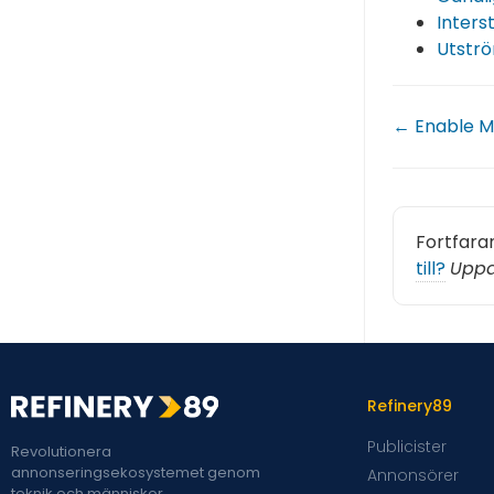
Intersti
Utstr
← Enable Mi
Fortfara
till?
Uppd
Refinery89
Publicister
Revolutionera
annonseringsekosystemet genom
Annonsörer
teknik och människor.