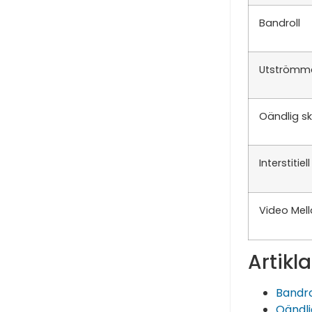
Bandroll
Utströmm
Oändlig sk
Interstitiell
Video Mel
Artikla
Bandro
Oändli