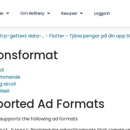
er
Om Refinery
Resurser
Logga In
rp-gettext data-...
Flutter - Tjäna pengar på din app SD
onsformat
ll
ömmande
g skroll
tiell
orted Ad Formats
 supports the following ad formats
: Rectangular advertisements that remain vis
mat.banner