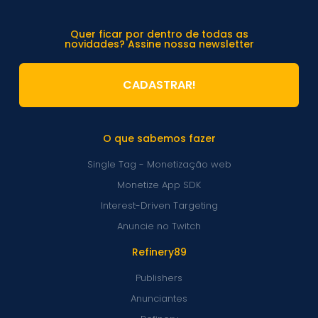
Quer ficar por dentro de todas as
novidades? Assine nossa newsletter
CADASTRAR!
O que sabemos fazer
Single Tag - Monetização web
Monetize App SDK
Interest-Driven Targeting
Anuncie no Twitch
Refinery89
Publishers
Anunciantes