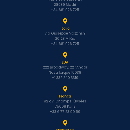
28039 Madri
+34 681 026 725
Itália
Via Giuseppe Mazzini, 9
20123 Milão
+34 681 026 725
EUA
222 Broadway, 22º Andar
Nova Iorque 10038
+1 332 240 3319
França
92 av. Champs-Élysées
75008 Paris
+33 6 77 23 99 59