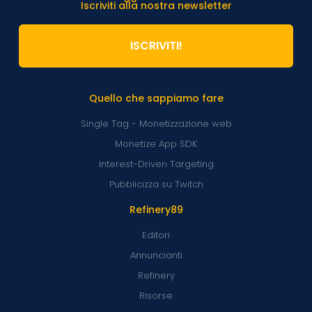
Iscriviti alla nostra newsletter
ISCRIVITI!
Quello che sappiamo fare
Single Tag - Monetizzazione web
Monetize App SDK
Interest-Driven Targeting
Pubblicizza su Twitch
Refinery89
Editori
Annuncianti
Refinery
Risorse