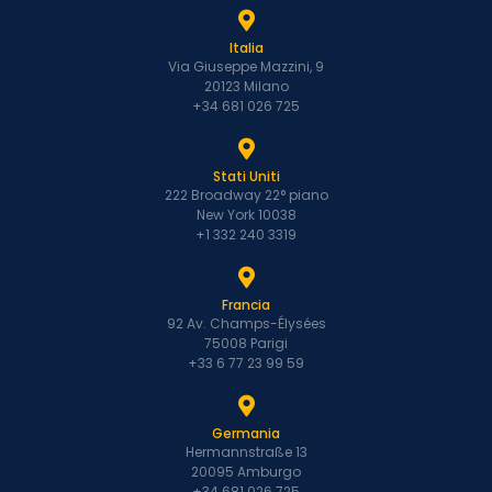
Italia
Via Giuseppe Mazzini, 9
20123 Milano
+34 681 026 725
Stati Uniti
222 Broadway 22° piano
New York 10038
+1 332 240 3319
Francia
92 Av. Champs-Élysées
75008 Parigi
+33 6 77 23 99 59
Germania
Hermannstraße 13
20095 Amburgo
+34 681 026 725