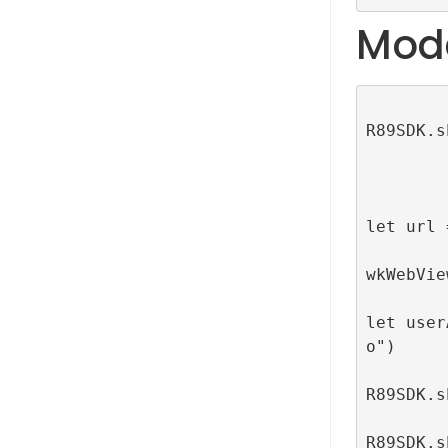
Mod
R89SDK.s
           
              
                    
let url =
wkWebVie
let user
o")

R89SDK.s
R89SDK.s