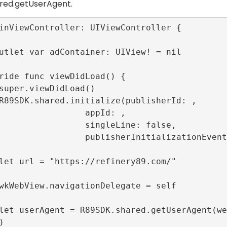
red.getUserAgent
.
inViewController: UIViewController {

              appId: , 

           singleLine: false, 

     publisherInitializationEvents: nil)


