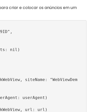
ara criar e colocar os anúncios em um
9ID",

kWebView, siteName: "WebViewDem
erAgent: userAgent)

kWebView, url: url)