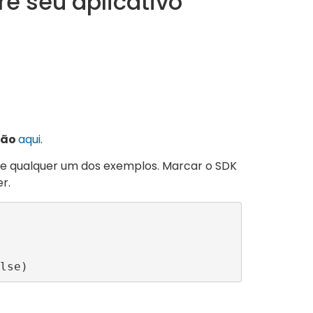
e seu aplicativo
ção
aqui
.
 de qualquer um dos exemplos. Marcar o SDK
r.
 false)