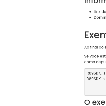
Infor
Link da
Domíni
Exe
Ao final d
Se você est
como depura
R89SDK.s
R89SDK.s
              
O ex