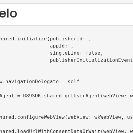
elo
hared.initialize(publisherId: , 

              appId: , 

           singleLine: false, 

     publisherInitializationEvents: nil)

 

w.navigationDelegate = self

Agent = R89SDK.shared.getUserAgent(webView: w
hared.configureWebView(webView: wkWebView, us
hared.loadUrlWithConsentDataOrWait(webView: w