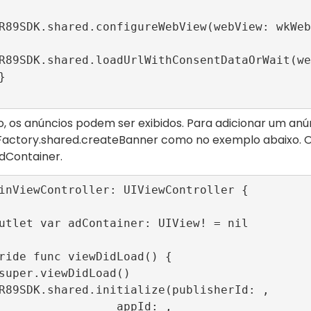
, os anúncios podem ser exibidos. Para adicionar um anú
Factory.shared.createBanner
como no exemplo abaixo. O
dContainer
.
inViewController: UIViewController {

              appId: , 
