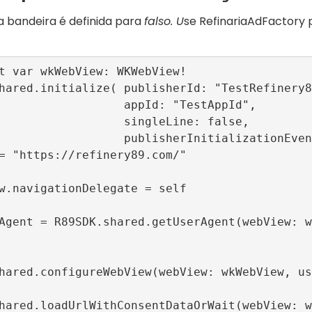
a
bandeira é definida para
falso. U
se
RefinariaAdFactory
p
t var wkWebView: WKWebView!

hared.initialize( publisherId: "TestRefinery8
            appId: "TestAppId",

            singleLine: false,

       publisherInitializationEvents: nil)

= "https://refinery89.com/"

w.navigationDelegate = self

Agent = R89SDK.shared.getUserAgent(webView: w
hared.configureWebView(webView: wkWebView, us
hared.loadUrlWithConsentDataOrWait(webView: w