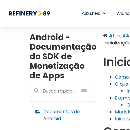
Publishers
Anunc
Android -
#!trpst#t
Inicializaç
Documentação
do SDK de
Inic
Monetização
de Apps
Como 
O que 
⌘K
I
Exemp
O
Documentos do
Model
Android
Inicial