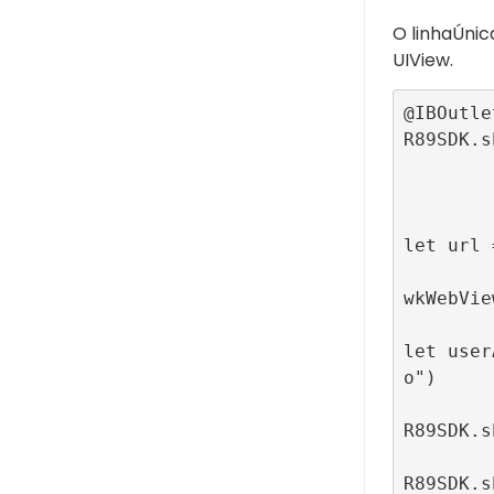
O
linhaÚnic
UIView
.
@IBOutle
R89SDK.s
              
              
                   
let url 
wkWebVie
let user
o")

R89SDK.s
R89SDK.s