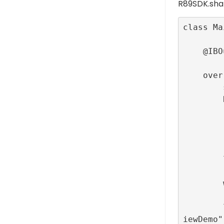
R89SDK.sha
class Ma
    @IBOutlet var adContainer: UIView! = nil

    override func viewDidLoad() {

        super.viewDidLoad()

        R89SDK.shared.initialize(publisherId: , 

           
              
                    
        let url = "https://refinery89.com/"

        wkWebView.navigationDelegate = self

        let userAgent = R89SDK.shared.getUserAgent(webView: wkWebView, siteName: "WebV
iewDemo")