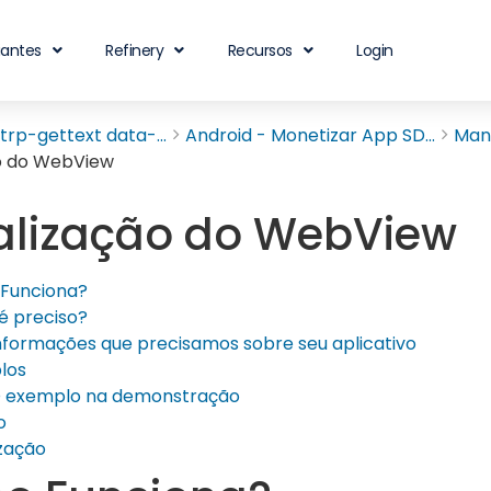
iantes
Refinery
Recursos
Login
rp-gettext data-...
Android - Monetizar App SD...
Manu
ão do WebView
ialização do WebView
Funciona?
é preciso?
nformações que precisamos sobre seu aplicativo
los
 exemplo na demonstração
o
ização