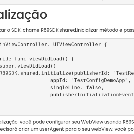
ialização
lizar o SDK, chame
R89SDK.shared.inicializar
método e pas
inViewController: UIViewController {

        appId: "TestConfigDemoApp", 

           singleLine: false, 

     publisherInitializationEvents: nil)

ialização, você pode configurar seu WebView usando
R89S
cisará criar um userAgent para o seu webView, você po