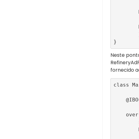
        R89SDK.shared.configureWebView(webView: wkWebView, userAgent: userAgent)

        R89SDK.shared.loadUrlWithConsentDataOrWait(webView: wkWebView, url: url)

        }

}
Neste ponto
RefineryAd
fornecido
a
class Ma
    @IBOutlet var adContainer: UIView! = nil

    override func viewDidLoad() {

        super.viewDidLoad()

        R89SDK.shared.initialize(publisherId: , 

           