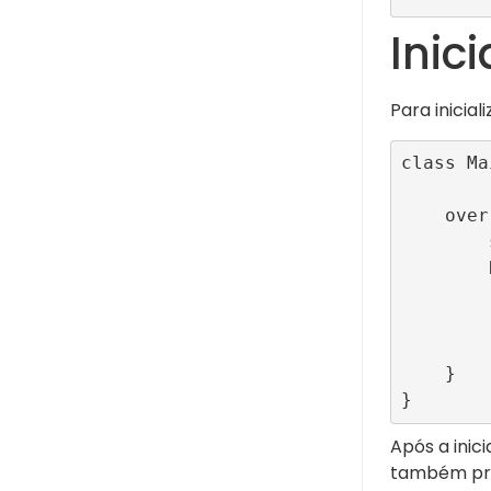
Inic
Para inicia
class Ma
    override func viewDidLoad() {

        super.viewDidLoad()

        R89SDK.shared.initialize(publisherId: "TestRefinery89ID", 

                 
              
                    
    }

}
Após a inic
também pre