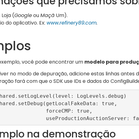
mações que precisamos sobr
 Loja (
Google
ou
Maçã
Um).
o do aplicativo. Ex:
www.refinery89.com
.
mplos
o exemplo, você pode encontrar um
modelo para produ
iver no modo de depuração, adicione estas linhas antes
ção fará com que o SDK use IDs e dados do ConfigBuilde
hared.setLogLevel(level: LogLevels.debug)

hared.setDebug(getLocalFakeData: true, 

         forceCMP: true, 

                       useProductionAuctionServer:
emplo na demonstração