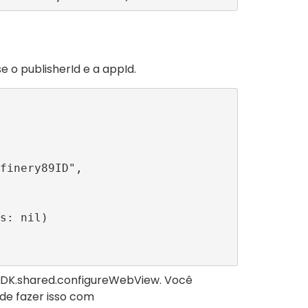
se o
publisherId
e a
appId
.
DK.shared.configureWebView
. Você
de fazer isso com