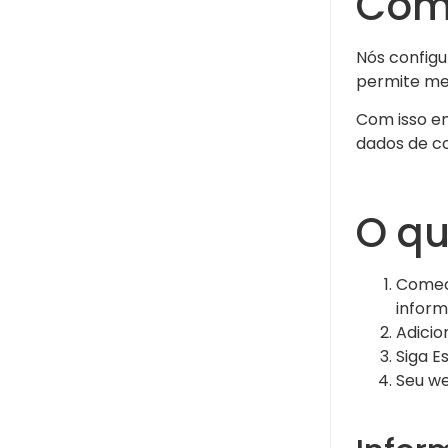
Com
Nós configu
permite me
Com isso e
dados de c
O qu
Comec
inform
Adicio
Siga E
Seu w