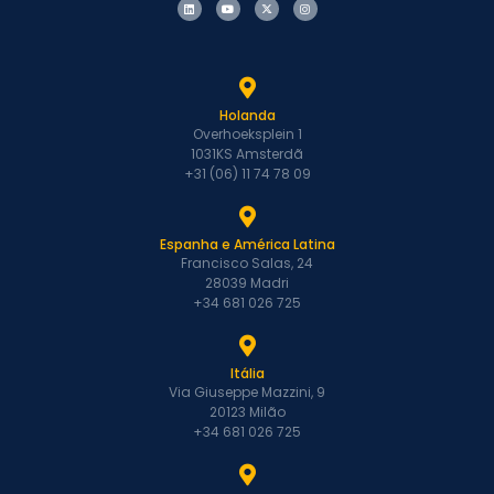
Holanda
Overhoeksplein 1
1031KS Amsterdã
+31 (06) 11 74 78 09
Espanha e América Latina
Francisco Salas, 24
28039 Madri
+34 681 026 725
Itália
Via Giuseppe Mazzini, 9
20123 Milão
+34 681 026 725