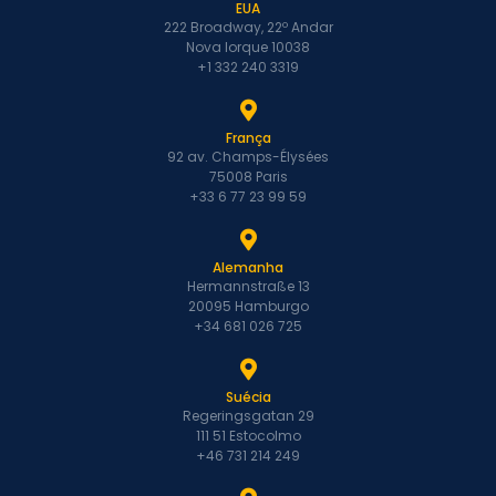
EUA
222 Broadway, 22º Andar
Nova Iorque 10038
+1 332 240 3319
França
92 av. Champs-Élysées
75008 Paris
+33 6 77 23 99 59
Alemanha
Hermannstraße 13
20095 Hamburgo
+34 681 026 725
Suécia
Regeringsgatan 29
111 51 Estocolmo
+46 731 214 249